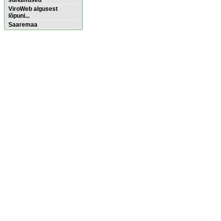
sündmused
ViroWeb algusest
lõpuni...
Saaremaa
Pärnu majoitus
huoneisto.eu