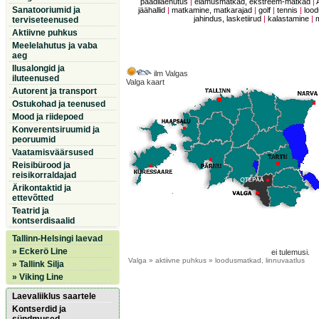
paadilaenutus
|
elamusmatkad, ekstreem-matkad
|
Sanatooriumid ja
jäähallid
|
matkamine, matkarajad
|
golf
|
tennis
|
lood
jahindus, lasketiirud
|
kalastamine
|
terviseteenused
Aktiivne puhkus
Meelelahutus ja vaba
aeg
Ilusalongid ja
ilm Valgas
iluteenused
Valga kaart
Autorent ja transport
Ostukohad ja teenused
Mood ja riidepoed
Konverentsiruumid ja
peoruumid
Vaatamisväärsused
Reisibürood ja
reisikorraldajad
Ärikontaktid ja
ettevõtted
Teatrid ja
kontserdisaalid
Tallinn-Helsingi laevad
» Eckerö Line
ei tulemusi.
Valga
» aktiivne puhkus » loodusmatkad, linnuvaatlus
» Tallink Silja
» Viking Line
Laevaliiklus saartele
Kontserdid ja