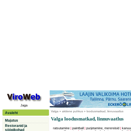
Jaga
Valga
» aktiivne puhkus » loodusmatkad, linnuvaatlus
Avaleht
Valga loodusmatkad, linnuvaatlus
Majutus
Restoranid ja
ratsutamine
|
paintball
|
purjetamine, merereisid
|
kanuu
söögikohad