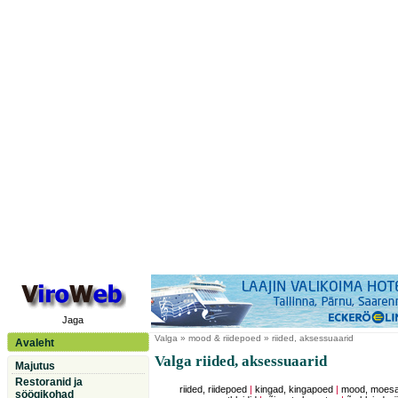
Jaga
Valga
» mood & riidepoed » riided, aksessuaarid
Avaleht
Valga riided, aksessuaarid
Majutus
Restoranid ja
riided, riidepoed
|
kingad, kingapoed
|
mood, moesal
söögikohad