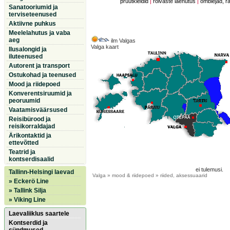
pruutkleidid
|
rõivaste laenutus
|
õmblejad, r
Sanatooriumid ja
terviseteenused
Aktiivne puhkus
Meelelahutus ja vaba
aeg
ilm Valgas
Valga kaart
Ilusalongid ja
iluteenused
Autorent ja transport
Ostukohad ja teenused
Mood ja riidepoed
Konverentsiruumid ja
peoruumid
Vaatamisväärsused
Reisibürood ja
reisikorraldajad
Ärikontaktid ja
ettevõtted
Teatrid ja
kontserdisaalid
ei tulemusi.
Tallinn-Helsingi laevad
Valga
» mood & riidepoed » riided, aksessuaarid
» Eckerö Line
» Tallink Silja
» Viking Line
Laevaliiklus saartele
Kontserdid ja