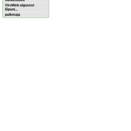
sündmused
ViroWeb algusest
lõpuni...
palkmaja
Pärnu majoitus
huoneisto.eu