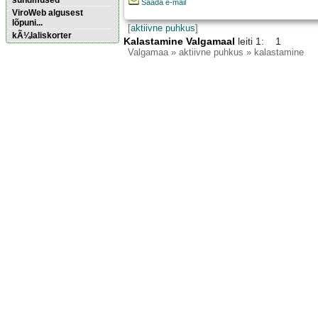
sündmused
Saada e-mail
ViroWeb algusest
lõpuni...
[
aktiivne puhkus
]
kÃ¼laliskorter
Kalastamine Valgamaal
leiti 1: 1
Valgamaa
» aktiivne puhkus » kalastamine
Pärnu majoitus
huoneisto.eu