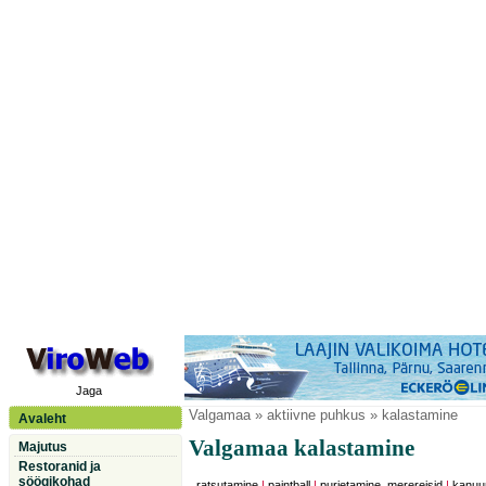
Jaga
Valgamaa
» aktiivne puhkus » kalastamine
Avaleht
Valgamaa kalastamine
Majutus
Restoranid ja
söögikohad
ratsutamine
|
paintball
|
purjetamine, merereisid
|
kanuu