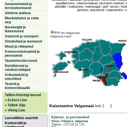
paadilaenutus
|
elamusmatkad, ekstreem-matkad
|
Sanatooriumid ja
jäähallid
|
matkamine, matkarajad
|
golf
|
tennis
|
lood
terviseteenused
jahindus, lasketiirud
|
kalastamine
|
Aktiivne puhkus
Meelelahutus ja vaba
aeg
Ilusalongid ja
iluteenused
ilm Valgamaal
Autorent ja transport
Valgamaa kaart
Ostukohad ja teenused
Mood ja riidepoed
Konverentsiruumid ja
peoruumid
Vaatamisväärsused
Reisibürood ja
reisikorraldajad
Ärikontaktid ja
ettevõtted
Teatrid ja
kontserdisaalid
Tallinn-Helsingi laevad
» Eckerö Line
» Tallink Silja
Kalastamine Valgamaal
leiti 1: 1
» Viking Line
Kalastus- ja parvematkad
Laevaliiklus saartele
Nõuni
,
Palupera
, Valgamaa
Kontserdid ja
Telefon: +372 50 22 178