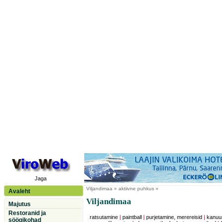
Jaga
Viljandimaa
» aktiivne puhkus »
Avaleht
Viljandimaa
Majutus
Restoranid ja
ratsutamine
|
paintball
|
purjetamine, merereisid
|
kanuu
söögikohad