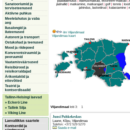
paadilaenutus
|
elamusmatkad, ekstreem-matkad
|
Sanatooriumid ja
jäähallid
|
matkamine, matkarajad
|
golf
|
tennis
|
lood
jahindus, lasketiirud
|
kalastamine
|
terviseteenused
Aktiivne puhkus
Meelelahutus ja vaba
aeg
Ilusalongid ja
iluteenused
ilm Viljandimaal
Viljandimaa kaart
Autorent ja transport
Ostukohad ja teenused
Mood ja riidepoed
Konverentsiruumid ja
peoruumid
Vaatamisväärsused
Reisibürood ja
reisikorraldajad
Ärikontaktid ja
ettevõtted
Teatrid ja
kontserdisaalid
Tallinn-Helsingi laevad
» Eckerö Line
Viljandimaal
leiti 3: 1
» Tallink Silja
» Viking Line
Junsi Puhkekeskus
Laevaliiklus saartele
Laane
,
Kõpu
, Viljandimaa
Telefon: +372 529 5270
Kontserdid ja
Saada e-mail