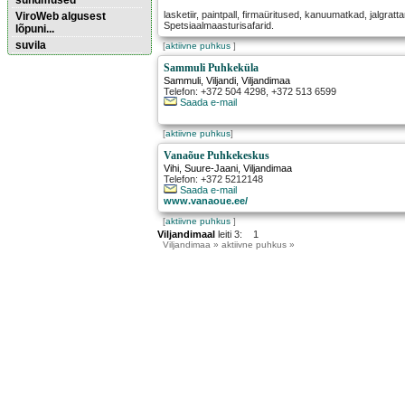
sündmused
lasketiir, paintpall, firmaüritused, kanuumatkad, jalgra
ViroWeb algusest
Spetsiaalmaasturisafarid.
lõpuni...
suvila
[
aktiivne puhkus
]
Sammuli Puhkeküla
Sammuli
,
Viljandi
, Viljandimaa
Pärnu majoitus
Telefon: +372 504 4298, +372 513 6599
huoneisto.eu
Saada e-mail
[
aktiivne puhkus
]
Vanaõue Puhkekeskus
Vihi
,
Suure-Jaani
, Viljandimaa
Telefon: +372 5212148
Saada e-mail
www.vanaoue.ee/
[
aktiivne puhkus
]
Viljandimaal
leiti 3: 1
Viljandimaa
» aktiivne puhkus »