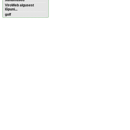
sündmused
ViroWeb algusest
lõpuni...
golf
Pärnu majoitus
huoneisto.eu