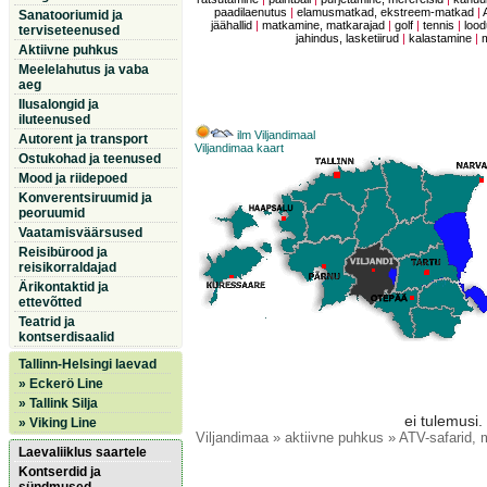
paadilaenutus
|
elamusmatkad, ekstreem-matkad
|
Sanatooriumid ja
jäähallid
|
matkamine, matkarajad
|
golf
|
tennis
|
lood
terviseteenused
jahindus, lasketiirud
|
kalastamine
|
Aktiivne puhkus
Meelelahutus ja vaba
aeg
Ilusalongid ja
iluteenused
ilm Viljandimaal
Autorent ja transport
Viljandimaa kaart
Ostukohad ja teenused
Mood ja riidepoed
Konverentsiruumid ja
peoruumid
Vaatamisväärsused
Reisibürood ja
reisikorraldajad
Ärikontaktid ja
ettevõtted
Teatrid ja
kontserdisaalid
Tallinn-Helsingi laevad
» Eckerö Line
» Tallink Silja
ei tulemusi.
» Viking Line
Viljandimaa
» aktiivne puhkus » ATV-safarid, 
Laevaliiklus saartele
Kontserdid ja