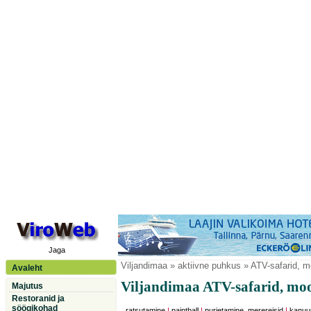
Jaga
Viljandimaa
» aktiivne puhkus » ATV-safarid, m
Avaleht
Viljandimaa ATV-safarid, moo
Majutus
Restoranid ja
söögikohad
ratsutamine
|
paintball
|
purjetamine, merereisid
|
kanuu