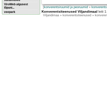
sündmused
ViroWeb algusest
[
konverentsiruumid ja peoruumid
»
konverents
lõpuni...
Konverentsiteenused Viljandimaal
leiti 
veepark
Viljandimaa
» konverentsiteenused » konveren
Pärnu majoitus
huoneisto.eu