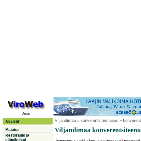
Jaga
Viljandimaa
» konverentsiteenused » konveren
Avaleht
Viljandimaa konverentsiteenu
Majutus
Restoranid ja
söögikohad
konverentsiruumid ja konverentsiteenused
|
peoruumid,