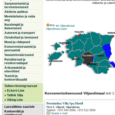
toitlustus ja cateri
Sanatooriumid ja
terviseteenused
Aktiivne puhkus
Meelelahutus ja vaba
aeg
Ilusalongid ja
ilm Viljandimaal
iluteenused
Viljandimaa kaart
Autorent ja transport
Ostukohad ja teenused
Mood ja riidepoed
Konverentsiruumid ja
peoruumid
Vaatamisväärsused
Reisibürood ja
reisikorraldajad
Ärikontaktid ja
ettevõtted
Teatrid ja
kontserdisaalid
Tallinn-Helsingi laevad
» Eckerö Line
Konverentsiteenused Viljandimaal
leiti 
» Tallink Silja
» Viking Line
Peetrimõisa Villa Spa Hotell
Laevaliiklus saartele
Pirni 4
,
Viljandi
, Viljandimaa
Telefon: +372 434 3000, +372 512 3555
Kontserdid ja
Saada e-mail