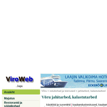
Jaga
Võru
» ostukohad ja teenused » jahitarbed, kalastutarbed
Avaleht
Võru jahitarbed, kalastutarbed
Majutus
Restoranid ja
käsitööd ja suveniirid
|
kaubanduskeskused, kauba
söögikohad