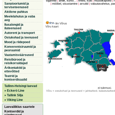
sigaretid
|
antiik, kunst...
|
ehted, kuld
|
muusiikapoed
|
r
Sanatooriumid ja
|
mööbel, sisustamine
|
arvutid
|
valuutavahetus, p
terviseteenused
Aktiivne puhkus
Meelelahutus ja vaba
aeg
ilm Võrus
Ilusalongid ja
Võru kaart
iluteenused
Autorent ja transport
Ostukohad ja teenused
Mood ja riidepoed
Konverentsiruumid ja
peoruumid
Vaatamisväärsused
Reisibürood ja
reisikorraldajad
Ärikontaktid ja
ettevõtted
Teatrid ja
kontserdisaalid
Tallinn-Helsingi laevad
ei tulemusi.
» Eckerö Line
Võru
» ostukohad ja teenused » jahitarbed, kalastutarbed
» Tallink Silja
» Viking Line
Laevaliiklus saartele
Kontserdid ja