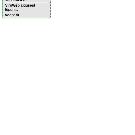
sündmused
ViroWeb algusest
lõpuni...
veepark
Pärnu majoitus
huoneisto.eu