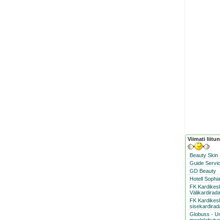
Viimati liitu
Beauty Skin
Guide Servic
GD Beauty
Hotell Sophi
FK Kardike
Välikardirad
FK Kardikes
sisekardirad
Globuss - U