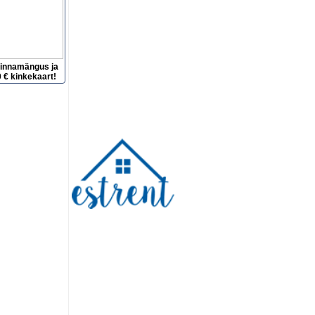
hinnamängus ja
 € kinkekaart!