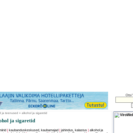
Otsi 
ja teenused » alkohol ja sigaretid
hol ja sigaretid
iirid
|
kaubanduskeskused, kaubamajad
|
jahindus, kalastus
|
alkohol ja