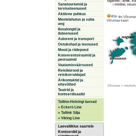
sigaretid
|
antiik, ku
Sanatooriumid ja
|
mööbel, sisus
terviseteenused
Aktiivne puhkus
ilm Võrumaa
Meelelahutus ja vaba
Võrumaa kaart
aeg
Ilusalongid ja
iluteenused
Autorent ja transport
Ostukohad ja teenused
Mood ja riidepoed
Konverentsiruumid ja
peoruumid
Vaatamisväärsused
Reisibürood ja
reisikorraldajad
Ärikontaktid ja
ettevõtted
Võrumaa
» ostukohad
Teatrid ja
kontserdisaalid
Tallinn-Helsingi laevad
» Eckerö Line
» Tallink Silja
» Viking Line
Laevaliiklus saartele
Kontserdid ja