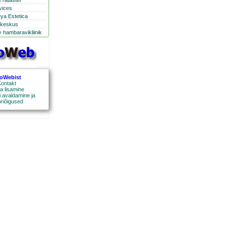
 ratastel
rvices
eya Estetica
ikeskus
 hambaravikliinik
roWebist
ontakt
a lisamine
 avaldamine ja
oriõigused