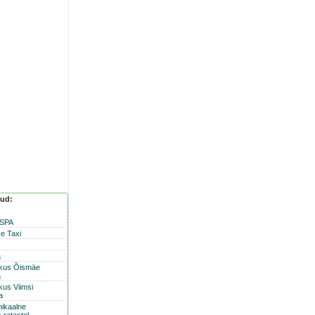
nud:
 SPA
e Taxi
a
skus Õismäe
a
kus Viimsi
a
nikaalne