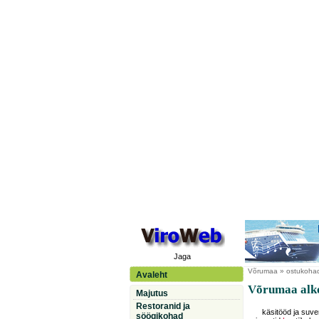
Jaga
Võrumaa
» ostukohad 
Avaleht
Võrumaa alko
Majutus
Restoranid ja
käsitööd ja suven
söögikohad