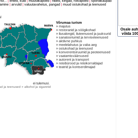
nst...
|
ehted, kuld
|
muusiikapoed
|
riided, kingad, rõivapoed
|
spordikaupad
tamine
|
arvutid
|
valuutavahetus, pangad
|
muud ostukohad ja teenused
l
Võrumaa turism
» majutus
Osale au
» restoranid ja söögikohad
võida 100
» ilusalongid, iluteenused ja juuksurid
» sanatooriumid ja terviseteenused
» aktiivne puhkus
» meelelahutus ja vaba aeg
» ostukohad ja teenused
» konverentsiruumid ja peoteenused
» vaatamisväärsused
» autorent ja transport
» reisibürood ja reisikorraldajad
» teatrid ja kontserdimajad
ei tulemusi.
 ja teenused » alkohol ja sigaretid