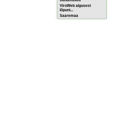
sündmused
ViroWeb algusest
lõpuni...
Saaremaa
Pärnu majoitus
huoneisto.eu