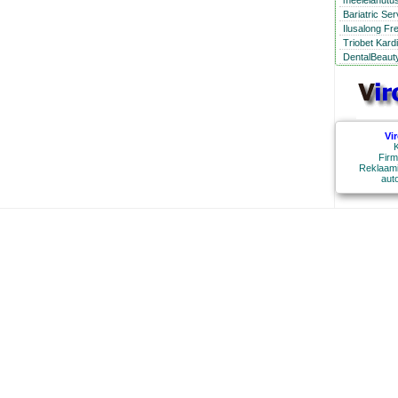
meelelahutus
Bariatric Se
Ilusalong Fr
Triobet Kard
DentalBeauty
Vi
K
Firm
Reklaami
aut