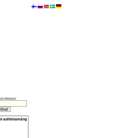
ViroWebist!