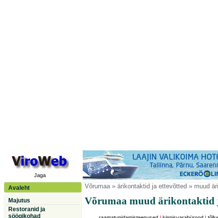
Jaga
Võrumaa
» ärikontaktid ja ettevõtted » muud äri
Avaleht
Võrumaa muud ärikontaktid j
Majutus
Restoranid ja
söögikohad
raamatupidamisteenused
|
kinnisvarabürood
|
tõl