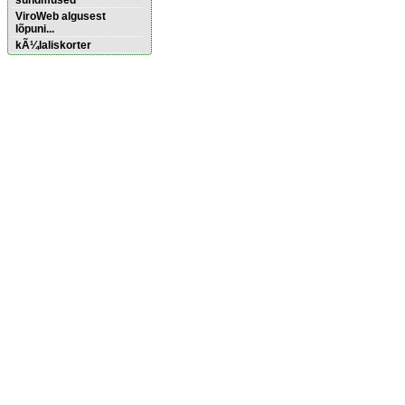
sündmused
ViroWeb algusest
lõpuni...
kÃ¼laliskorter
Pärnu majoitus
huoneisto.eu