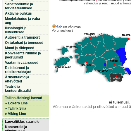
vahendus ja rent,
|
muud ärikontak
Sanatooriumid ja
terviseteenused
Aktiivne puhkus
Meelelahutus ja vaba
aeg
ilm Võrumaal
Ilusalongid ja
Võrumaa kaart
iluteenused
Autorent ja transport
Ostukohad ja teenused
Mood ja riidepoed
Konverentsiruumid ja
peoruumid
Vaatamisväärsused
Reisibürood ja
reisikorraldajad
Ärikontaktid ja
ettevõtted
Teatrid ja
kontserdisaalid
Tallinn-Helsingi laevad
ei tulemusi.
» Eckerö Line
Võrumaa
» ärikontaktid ja ettevõtted » muud är
» Tallink Silja
» Viking Line
Laevaliiklus saartele
Kontserdid ja