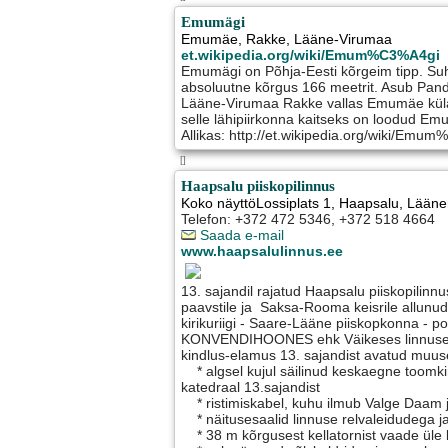
Emumägi
Emumäe
,
Rakke
, Lääne-Virumaa
et.wikipedia.org/wiki/Emum%C3%A4gi
Emumägi on Põhja-Eesti kõrgeim tipp. Suh
absoluutne kõrgus 166 meetrit. Asub Pand
Lääne-Virumaa Rakke vallas Emumäe küla
selle lähipiirkonna kaitseks on loodud E
Allikas: http://et.wikipedia.org/wiki/Emu
[]
Haapsalu piiskopilinnus
Koko näyttöLossiplats 1
,
Haapsalu
, Lään
Telefon: +372 472 5346, +372 518 4664
Saada e-mail
www.haapsalulinnus.ee
13. sajandil rajatud Haapsalu piiskopilinn
paavstile ja Saksa-Rooma keisrile allunud
kirikuriigi - Saare-Lääne piiskopkonna - pol
KONVENDIHOONES ehk Väikeses linnuses –
kindlus-elamus 13. sajandist avatud mu
* algsel kujul säilinud keskaegne toomkiri
katedraal 13.sajandist
* ristimiskabel, kuhu ilmub Valge Daam 
* näitusesaalid linnuse relvaleidudega ja 
* 38 m kõrgusest kellatornist vaade üle lin