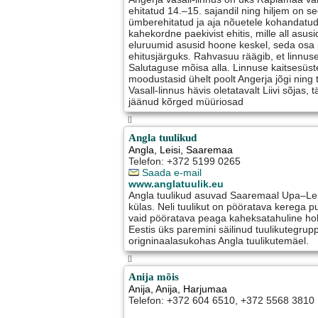
ehitatud 14.–15. sajandil ning hiljem on s
ümberehitatud ja aja nõuetele kohandatud.
kahekordne paekivist ehitis, mille all asusi
eluruumid asusid hoone keskel, seda osa
ehitusjärguks. Rahvasuu räägib, et linnuse
Salutaguse mõisa alla. Linnuse kaitsesüst
moodustasid ühelt poolt Angerja jõgi ning t
Vasall-linnus hävis oletatavalt Liivi sõjas, 
jäänud kõrged müüriosad
[]
Angla tuulikud
Angla
,
Leisi
, Saaremaa
Telefon: +372 5199 0265
Saada e-mail
www.anglatuulik.eu
Angla tuulikud asuvad Saaremaal Upa–Le
külas. Neli tuulikut on pööratava kerega pu
vaid pööratava peaga kaheksatahuline holl
Eestis üks paremini säilinud tuulikutegru
origninaalasukohas Angla tuulikutemäel.
[]
Anija mõis
Anija
,
Anija
, Harjumaa
Telefon: +372 604 6510, +372 5568 3810