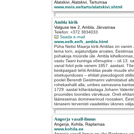
Alatskivi
,
Alatskivi
, Tartumaa
www.mois.ee/tartu/alatskivi.shtml
[]
Ambla kirik
Valguse tee 2
,
Ambla
, Järvamaa
Telefon: +372 3834033
Saada e-mail
www.eelk.ee/h_ambla.html
Püha Neitsi Maarja kirik Amblas on vanim 
tema torn, asjatundjate arvates, Eestima
pühakoja müüride üle. Ambla kihelkonnas, 
vastu Taani kuninga võimupiire – oli 13. sa
vanal fotol pole vanem 1857. aastast. Tõen
keskpaigast tehti Amblas peale muude eh
sisekujunduses – ehitati pseudogooti stiilis
poolel Berendt Geistmanni valmistatud altari
rohekashalli alla; umbes samavana kants
1729. aastal kõlaräästaga Johann Valentin
pruunides toonides värvikuue. Oreli ehit
lääneseinas domineerinud roosaken, Eesti 
tänaseni tervenisti vaadeldav üksnes välja
[]
Angerja vasall-linnus
Angerja
,
Kohila
, Raplamaa
www.kohila.ee
Angerja vasall-linnus on üks Raplamaa van