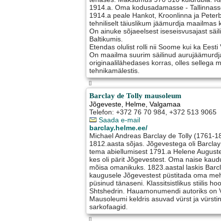
1914.a. Oma kodusadamasse - Tallinnasse
1914.a peale Hankot, Kroonlinna ja Peterb
tehniliselt täiuslikum jäämurdja maailmas
On ainuke sõjaeelsest iseseisvusajast säil
Baltikumis.
Etendas olulist rolli nii Soome kui ka Eest
On maailma suurim säilinud aurujäämurdja
originaalilähedases korras, olles sellega
tehnikamälestis.
[]
Barclay de Tolly mausoleum
Jõgeveste
,
Helme
, Valgamaa
Telefon: +372 76 70 984, +372 513 9065
Saada e-mail
barclay.helme.ee/
Michael Andreas Barclay de Tolly (1761-1
1812.aasta sõjas. Jõgevestega oli Barclay 
tema abiellumisest 1791.a Helene Auguste
kes oli pärit Jõgevestest. Oma naise kaud
mõisa omanikuks. 1823.aastal laskis Barcl
kaugusele Jõgevestest püstitada oma me
püsinud tänaseni. Klassitsistlikus stiilis h
Shtshedrin. Hauamonumendi autoriks on V
Mausoleumi keldris asuvad vürst ja vürstin
sarkofaagid.
[]