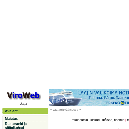
Jaga
» vaatamisväärsused »
Avaleht
Majutus
muuseumid
|
kirikud
|
mõisad, hooned
|
m
Restoranid ja
söögikohad