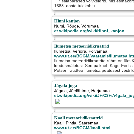
* salapärased võlvkeldrid, mis esmakords
1688. aasta tulekahju
[]
Hinni kanjon
Nursi
,
Rõuge
, Võrumaa
et.wikipedia.org/wiki/Hinni_kanjon
[]
Ilumetsa meteoriidikraatrid
Ilumetsa
,
Veriora
, Põlvamaa
www.ut.ee/BGGM/vaatamis/ilumetsa.ht
Ilumetsa meteoriidikraatrite rühm on üks 
loodusmäletusi. See paikneb Kagu-Eestis
Petseri raudtee Ilumetsa peatusest veidi l
[]
Jägala juga
Jägala
,
Jõelähtme
, Harjumaa
et.wikipedia.org/wiki/J%C3%A4gala_ju
[]
Kaali meteoriidikraatrid
Kaali
,
Pihtla
, Saaremaa
www.ut.ee/BGGM/kaali.html