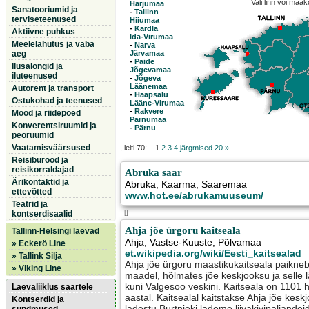
Vali linn või maa
Harjumaa
Sanatooriumid ja
-
Tallinn
terviseteenused
Hiiumaa
-
Kärdla
Aktiivne puhkus
Ida-Virumaa
Meelelahutus ja vaba
-
Narva
aeg
Järvamaa
-
Paide
Ilusalongid ja
Jõgevamaa
iluteenused
-
Jõgeva
Läänemaa
Autorent ja transport
-
Haapsalu
Ostukohad ja teenused
Lääne-Virumaa
-
Rakvere
Mood ja riidepoed
Pärnumaa
Konverentsiruumid ja
-
Pärnu
peoruumid
Vaatamisväärsused
, leiti 70: 1
2
3
4
järgmised 20 »
Reisibürood ja
reisikorraldajad
Abruka saar
Ärikontaktid ja
Abruka
,
Kaarma
, Saaremaa
ettevõtted
www.hot.ee/abrukamuuseum/
Teatrid ja
[]
kontserdisaalid
Ahja jõe ürgoru kaitseala
Tallinn-Helsingi laevad
Ahja
,
Vastse-Kuuste
, Põlvamaa
» Eckerö Line
et.wikipedia.org/wiki/Eesti_kaitsealad
» Tallink Silja
Ahja jõe ürgoru maastikukaitseala paikneb
» Viking Line
maadel, hõlmates jõe keskjooksu ja selle 
kuni Valgesoo veskini. Kaitseala on 1101 
Laevaliiklus saartele
aastal. Kaitsealal kaitstakse Ahja jõe kes
Kontserdid ja
ladestu Burtnieki lademe liivakivipaljande