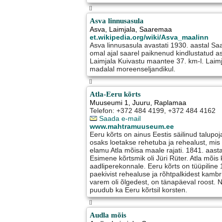
[]
Asva linnusasula
Asva
,
Laimjala
, Saaremaa
et.wikipedia.org/wiki/Asva_maalinn
Asva linnusasula avastati 1930. aastal S
omal ajal saarel paiknenud kindlustatud 
Laimjala Kuivastu maantee 37. km-l. Laimj
madalal moreenseljandikul.
[]
Atla-Eeru kõrts
Muuseumi 1
,
Juuru
, Raplamaa
Telefon: +372 484 4199, +372 484 4162
Saada e-mail
www.mahtramuuseum.ee
Eeru kõrts on ainus Eestis säilinud talup
osaks loetakse rehetuba ja rehealust, mis
elamu Atla mõisa maale rajati. 1841. aasta
Esimene kõrtsmik oli Jüri Rüter. Atla mõis 
aadliperekonnale. Eeru kõrts on tüüpiline 
paekivist rehealuse ja rõhtpalkidest kamb
varem oli õlgedest, on tänapäeval roost. N
puudub ka Eeru kõrtsil korsten.
[]
Audla mõis