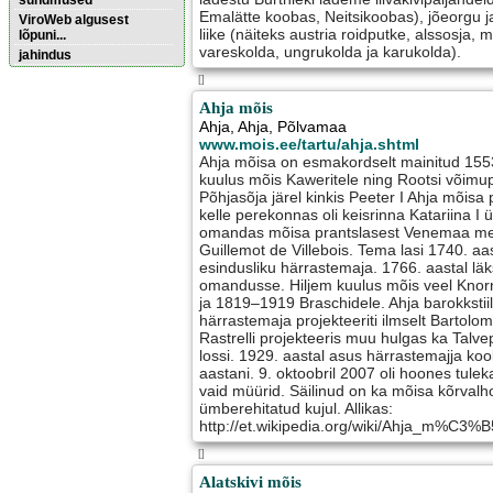
sündmused
Emalätte koobas, Neitsikoobas), jõeorgu ja
ViroWeb algusest
liike (näiteks austria roidputke, alssosja
lõpuni...
vareskolda, ungrukolda ja karukolda).
jahindus
[]
Pärnu majoitus
Ahja mõis
huoneisto.eu
Ahja
,
Ahja
, Põlvamaa
www.mois.ee/tartu/ahja.shtml
Ahja mõisa on esmakordselt mainitud 1553.
kuulus mõis Kaweritele ning Rootsi võimup
Põhjasõja järel kinkis Peeter I Ahja mõisa 
kelle perekonnas oli keisrinna Katariina I
omandas mõisa prantslasest Venemaa me
Guillemot de Villebois. Tema lasi 1740. aa
esindusliku härrastemaja. 1766. aastal lä
omandusse. Hiljem kuulus mõis veel Knorri
ja 1819–1919 Braschidele. Ahja barokkstii
härrastemaja projekteeriti ilmselt Bartolom
Rastrelli projekteeris muu hulgas ka Talvep
lossi. 1929. aastal asus härrastemajja koo
aastani. 9. oktoobril 2007 oli hoones tuleka
vaid müürid. Säilinud on ka mõisa kõrvalh
ümberehitatud kujul. Allikas:
http://et.wikipedia.org/wiki/Ahja_m%C3%B
[]
Alatskivi mõis