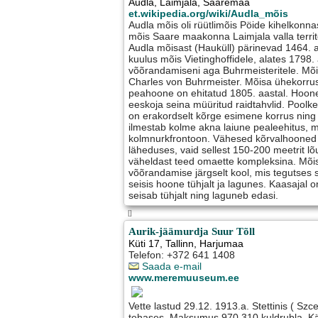
Audla
,
Laimjala
, Saaremaa
et.wikipedia.org/wiki/Audla_mõis
Audla mõis oli rüütlimõis Pöide kihelkonn
mõis Saare maakonna Laimjala valla terri
Audla mõisast (Hauküll) pärinevad 1464. a
kuulus mõis Vietinghoffidele, alates 1798.
võõrandamiseni aga Buhrmeisteritele. Mõi
Charles von Buhrmeister. Mõisa ühekorrusel
peahoone on ehitatud 1805. aastal. Hoone
eeskoja seina müüritud raidtahvlid. Pool
on erakordselt kõrge esimene korrus ning
ilmestab kolme akna laiune pealeehitus, m
kolmnurkfrontoon. Vähesed kõrvalhooned
läheduses, vaid sellest 150-200 meetrit lõu
väheldast teed omaette kompleksina. Mõi
võõrandamise järgselt kool, mis tegutses s
seisis hoone tühjalt ja lagunes. Kaasaja
seisab tühjalt ning laguneb edasi.
[]
Aurik-jäämurdja Suur Tõll
Küti 17
,
Tallinn
, Harjumaa
Telefon: +372 641 1408
Saada e-mail
www.meremuuseum.ee
Vette lastud 29.12. 1913.a. Stettinis ( Szc
tehases. Maksumus 970 310 kuldrubla. Käi