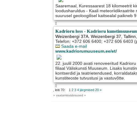
Saaremaal, Kuressaarest 18 kilomeetrit ki
loodusharuldus - Kaali meteoriidikraatrite
suurusel geoloogilisel kaitsealal paikneb 9 
[]
Kadrioru loss - Kadrioru kunstimuuseu
Weizenbergi 37A. Weizenbergi 37
,
Tallinn
Telefon: +372 606 6400; +372 606 6403 (p
Saada e-mail
www.kadriorumuuseum.ee/et/
22. juulil 2000 avati renoveeritud Kadrior
filiaal Väliskunsti Muuseum. Lisaks kunstin
kontserdid ja teatrietendused, korraldata
kunstiteoste tutvustusi ja vastuvõtte.
[]
, leiti 70: 1
2
3
4
järgmised 20 »
» vaatamisväärsused »