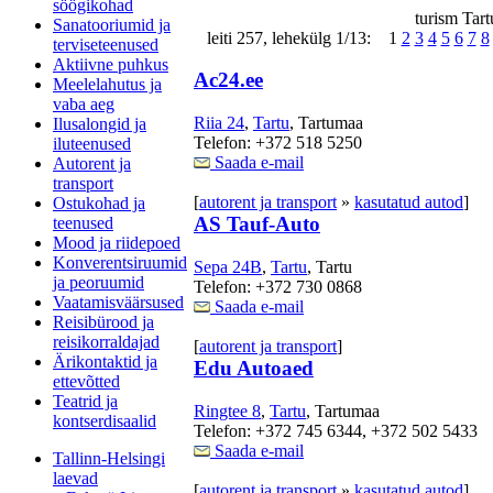
söögikohad
turism Tart
Sanatooriumid ja
leiti 257, lehekülg 1/13: 1
2
3
4
5
6
7
8
terviseteenused
Aktiivne puhkus
Ac24.ee
Meelelahutus ja
vaba aeg
Riia 24
,
Tartu
, Tartumaa
Ilusalongid ja
Telefon: +372 518 5250
iluteenused
Saada e-mail
Autorent ja
transport
[
autorent ja transport
»
kasutatud autod
]
Ostukohad ja
AS Tauf-Auto
teenused
Mood ja riidepoed
Konverentsiruumid
Sepa 24B
,
Tartu
, Tartu
ja peoruumid
Telefon: +372 730 0868
Vaatamisväärsused
Saada e-mail
Reisibürood ja
reisikorraldajad
[
autorent ja transport
]
Ärikontaktid ja
Edu Autoaed
ettevõtted
Teatrid ja
Ringtee 8
,
Tartu
, Tartumaa
kontserdisaalid
Telefon: +372 745 6344, +372 502 5433
Saada e-mail
Tallinn-Helsingi
laevad
[
autorent ja transport
»
kasutatud autod
]