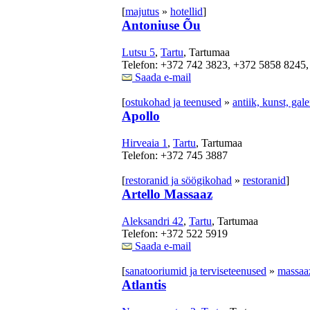
[
majutus
»
hotellid
]
Antoniuse Õu
Lutsu 5
,
Tartu
, Tartumaa
Telefon: +372 742 3823, +372 5858 8245
Saada e-mail
[
ostukohad ja teenused
»
antiik, kunst, gale
Apollo
Hirveaia 1
,
Tartu
, Tartumaa
Telefon: +372 745 3887
[
restoranid ja söögikohad
»
restoranid
]
Artello Massaaz
Aleksandri 42
,
Tartu
, Tartumaa
Telefon: +372 522 5919
Saada e-mail
[
sanatooriumid ja terviseteenused
»
massaa
Atlantis