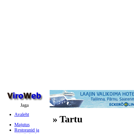
Jaga
Avaleht
» Tartu
Majutus
Restoranid ja