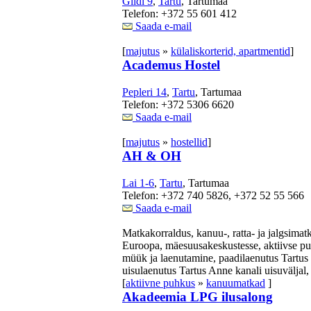
Gildi 9
,
Tartu
, Tartumaa
Telefon: +372 55 601 412
Saada e-mail
[
majutus
»
külaliskorterid, apartmentid
]
Academus Hostel
Pepleri 14
,
Tartu
, Tartumaa
Telefon: +372 5306 6620
Saada e-mail
[
majutus
»
hostellid
]
AH & OH
Lai 1-6
,
Tartu
, Tartumaa
Telefon: +372 740 5826, +372 52 55 566
Saada e-mail
Matkakorraldus, kanuu-, ratta- ja jalgsimatk
Euroopa, mäesuusakeskustesse, aktiivse pu
müük ja laenutamine, paadilaenutus Tartus 
uisulaenutus Tartus Anne kanali uisuväljal,
[
aktiivne puhkus
»
kanuumatkad
]
Akadeemia LPG ilusalong