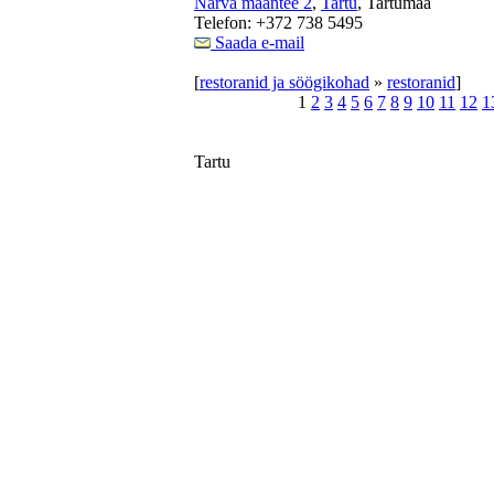
Narva maantee 2
,
Tartu
, Tartumaa
Telefon: +372 738 5495
Saada e-mail
[
restoranid ja söögikohad
»
restoranid
]
1
2
3
4
5
6
7
8
9
10
11
12
1
Tartu