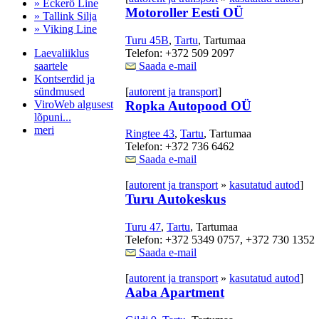
» Eckerö Line
Motoroller Eesti OÜ
» Tallink Silja
» Viking Line
Turu 45B
,
Tartu
, Tartumaa
Laevaliiklus
Telefon: +372 509 2097
saartele
Saada e-mail
Kontserdid ja
sündmused
[
autorent ja transport
]
ViroWeb algusest
Ropka Autopood OÜ
lõpuni...
meri
Ringtee 43
,
Tartu
, Tartumaa
Telefon: +372 736 6462
Saada e-mail
Pärnu majoitus
[
autorent ja transport
»
kasutatud autod
]
huoneisto.eu
Turu Autokeskus
Turu 47
,
Tartu
, Tartumaa
Telefon: +372 5349 0757, +372 730 1352
Saada e-mail
[
autorent ja transport
»
kasutatud autod
]
Aaba Apartment