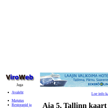
Jaga
Avaleht
Loe info k
Majutus
Aia 5, Tallinn kaart
Restoranid ja