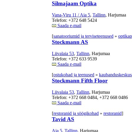
Silmajaam Optika
Vana-Viru 11 / Aia 5
,
Tallinn
, Harjumaa
Telefon: +372 648 5424
Saada e-mail
[
sanatooriumid ja terviseteenused
»
optikap
Stockmann AS
Liivalaia 53
,
Tallinn
, Harjumaa
Telefon: +372 633 9539
Saada e-mail
[
ostukohad ja teenused
»
kaubanduskeskuse
Stockmann Fifth Floor
Liivalaia 53
,
Tallinn
, Harjumaa
Telefon: +372 668 0484, +372 668 0486
Saada e-mail
[
restoranid ja söögikohad
»
restoranid
]
Tavid AS
Aia 5
,
Tallinn
, Harjumaa