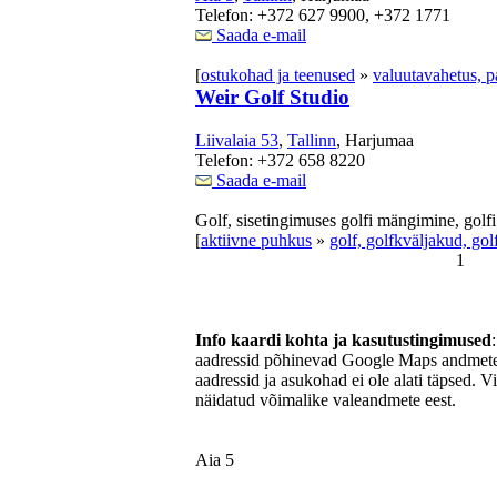
Telefon: +372 627 9900, +372 1771
Saada e-mail
[
ostukohad ja teenused
»
valuutavahetus, 
Weir Golf Studio
Liivalaia 53
,
Tallinn
, Harjumaa
Telefon: +372 658 8220
Saada e-mail
Golf, sisetingimuses golfi mängimine, golfi
[
aktiivne puhkus
»
golf, golfkväljakud, go
1
Info kaardi kohta ja kasutustingimused
aadressid põhinevad Google Maps andmetel
aadressid ja asukohad ei ole alati täpsed. V
näidatud võimalike valeandmete eest.
Aia 5