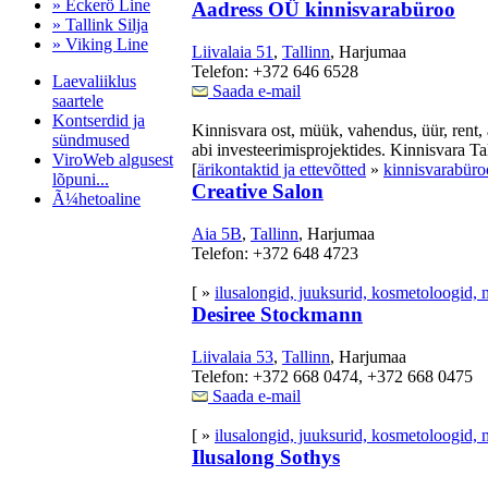
» Eckerö Line
Aadress OÜ kinnisvarabüroo
» Tallink Silja
» Viking Line
Liivalaia 51
,
Tallinn
, Harjumaa
Telefon: +372 646 6528
Laevaliiklus
Saada e-mail
saartele
Kontserdid ja
Kinnisvara ost, müük, vahendus, üür, rent,
sündmused
abi investeerimisprojektides. Kinnisvara Ta
ViroWeb algusest
[
ärikontaktid ja ettevõtted
»
kinnisvarabür
lõpuni...
Creative Salon
Ã¼hetoaline
Aia 5B
,
Tallinn
, Harjumaa
Telefon: +372 648 4723
Pärnu majoitus
[ »
ilusalongid, juuksurid, kosmetoloogid, 
huoneisto.eu
Desiree Stockmann
Liivalaia 53
,
Tallinn
, Harjumaa
Telefon: +372 668 0474, +372 668 0475
Saada e-mail
[ »
ilusalongid, juuksurid, kosmetoloogid, 
Ilusalong Sothys