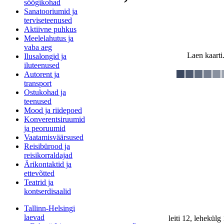
söögikohad
Sanatooriumid ja
terviseteenused
Aktiivne puhkus
Meelelahutus ja
vaba aeg
Laen kaarti.
Ilusalongid ja
iluteenused
Autorent ja
transport
Ostukohad ja
teenused
Mood ja riidepoed
Konverentsiruumid
ja peoruumid
Vaatamisväärsused
Reisibürood ja
reisikorraldajad
Ärikontaktid ja
ettevõtted
Teatrid ja
kontserdisaalid
Tallinn-Helsingi
laevad
leiti 12, lehekül