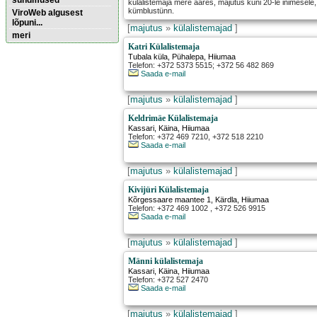
sündmused
külalistemaja mere ääres, majutus kuni 20-le inimesel
kümblustünn.
ViroWeb algusest
lõpuni...
[
majutus
»
külalistemajad
]
meri
Katri Külalistemaja
Tubala küla
,
Pühalepa
, Hiiumaa
Telefon: +372 5373 5515; +372 56 482 869
Pärnu majoitus
Saada e-mail
huoneisto.eu
[
majutus
»
külalistemajad
]
Keldrimäe Külalistemaja
Kassari
,
Käina
, Hiiumaa
Telefon: +372 469 7210, +372 518 2210
Saada e-mail
[
majutus
»
külalistemajad
]
Kivijüri Külalistemaja
Kõrgessaare maantee 1
,
Kärdla
, Hiiumaa
Telefon: +372 469 1002 , +372 526 9915
Saada e-mail
[
majutus
»
külalistemajad
]
Männi külalistemaja
Kassari
,
Käina
, Hiiumaa
Telefon: +372 527 2470
Saada e-mail
[
majutus
»
külalistemajad
]