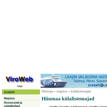
Jaga
Hiiumaa
» majutus » külalistemajad
Avaleht
Hiiumaa külalistemajad
Majutus
Restoranid ja
söögikohad
hotellid
|
hostelid
|
külalistemajad
|
motellid
|
kämpi