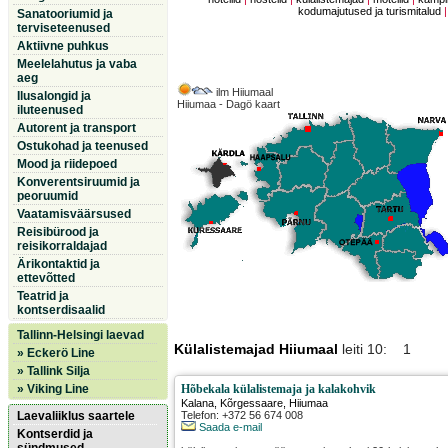
kodumajutused ja turismitalud
Sanatooriumid ja
terviseteenused
Aktiivne puhkus
Meelelahutus ja vaba
aeg
ilm Hiiumaal
Ilusalongid ja
Hiiumaa - Dagö kaart
iluteenused
Autorent ja transport
Ostukohad ja teenused
Mood ja riidepoed
Konverentsiruumid ja
peoruumid
Vaatamisväärsused
Reisibürood ja
reisikorraldajad
Ärikontaktid ja
ettevõtted
Teatrid ja
kontserdisaalid
Tallinn-Helsingi laevad
Külalistemajad Hiiumaal
leiti 10: 1
» Eckerö Line
» Tallink Silja
» Viking Line
Hõbekala külalistemaja ja kalakohvik
Kalana
,
Kõrgessaare
, Hiiumaa
Laevaliiklus saartele
Telefon: +372 56 674 008
Saada e-mail
Kontserdid ja