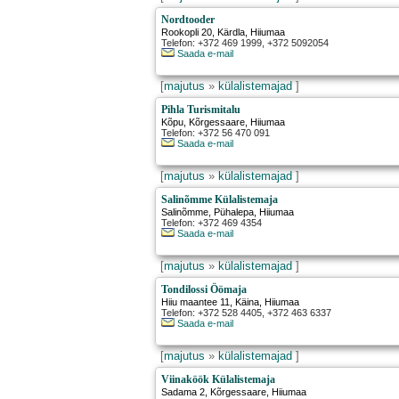
Nordtooder
Rookopli 20
,
Kärdla
, Hiiumaa
Telefon: +372 469 1999, +372 5092054
Saada e-mail
[
majutus
»
külalistemajad
]
Pihla Turismitalu
Kõpu
,
Kõrgessaare
, Hiiumaa
Telefon: +372 56 470 091
Saada e-mail
[
majutus
»
külalistemajad
]
Salinõmme Külalistemaja
Salinõmme
,
Pühalepa
, Hiiumaa
Telefon: +372 469 4354
Saada e-mail
[
majutus
»
külalistemajad
]
Tondilossi Öömaja
Hiiu maantee 11
,
Käina
, Hiiumaa
Telefon: +372 528 4405, +372 463 6337
Saada e-mail
[
majutus
»
külalistemajad
]
Viinaköök Külalistemaja
Sadama 2
,
Kõrgessaare
, Hiiumaa