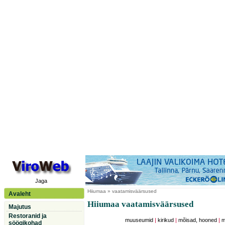
Jaga
Hiiumaa
» vaatamisväärsused
Avaleht
Hiiumaa vaatamisväärsused
Majutus
Restoranid ja
muuseumid
|
kirikud
|
mõisad, hooned
|
m
söögikohad