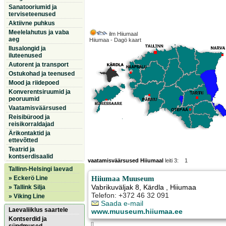
Sanatooriumid ja
terviseteenused
Aktiivne puhkus
Meelelahutus ja vaba
ilm Hiiumaal
aeg
Hiiumaa - Dagö kaart
Ilusalongid ja
iluteenused
Autorent ja transport
Ostukohad ja teenused
Mood ja riidepoed
Konverentsiruumid ja
peoruumid
Vaatamisväärsused
Reisibürood ja
reisikorraldajad
Ärikontaktid ja
ettevõtted
Teatrid ja
kontserdisaalid
vaatamisväärsused Hiiumaal
leiti 3: 1
Tallinn-Helsingi laevad
Hiiumaa Muuseum
» Eckerö Line
Vabrikuväljak 8
,
Kärdla
, Hiiumaa
» Tallink Silja
Telefon: +372 46 32 091
» Viking Line
Saada e-mail
Laevaliiklus saartele
www.muuseum.hiiumaa.ee
Kontserdid ja
[]