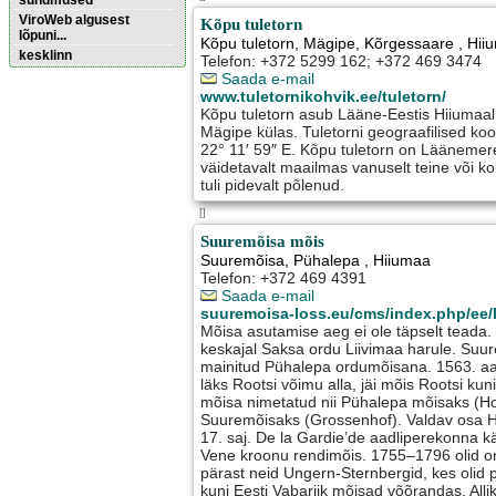
sündmused
ViroWeb algusest
Kõpu tuletorn
lõpuni...
Kõpu tuletorn, Mägipe
,
Kõrgessaare
, Hii
kesklinn
Telefon: +372 5299 162; +372 469 3474
Saada e-mail
www.tuletornikohvik.ee/tuletorn/
Pärnu majoitus
Kõpu tuletorn asub Lääne-Eestis Hiiumaa
huoneisto.eu
Mägipe külas. Tuletorni geograafilised koo
22° 11′ 59″ E. Kõpu tuletorn on Läänemer
väidetavalt maailmas vanuselt teine või kol
tuli pidevalt põlenud.
[]
Suuremõisa mõis
Suuremõisa
,
Pühalepa
, Hiiumaa
Telefon: +372 469 4391
Saada e-mail
suuremoisa-loss.eu/cms/index.php/ee/l
Mõisa asutamise aeg ei ole täpselt teada
keskajal Saksa ordu Liivimaa harule. Suu
mainitud Pühalepa ordumõisana. 1563. aa
läks Rootsi võimu alla, jäi mõis Rootsi kun
mõisa nimetatud nii Pühalepa mõisaks (Hof
Suuremõisaks (Grossenhof). Valdav osa H
17. saj. De la Gardie’de aadliperekonna kä
Vene kroonu rendimõis. 1755–1796 olid o
pärast neid Ungern-Sternbergid, kes oli
kuni Eesti Vabariik mõisad võõrandas. Alli