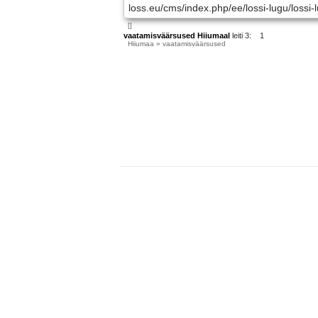
loss.eu/cms/index.php/ee/lossi-lugu/lossi-
[]
vaatamisväärsused Hiiumaal
leiti 3: 1
Hiiumaa
» vaatamisväärsused