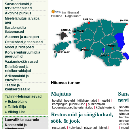
Sanatooriumid ja
terviseteenused
ilm Hiiumaal
Aktiivne puhkus
Hiiumaa - Dagö kaart
Meelelahutus ja vaba
aeg
Ilusalongid ja
iluteenused
Autorent ja transport
Ostukohad ja teenused
Mood ja riidepoed
Konverentsiruumid ja
peoruumid
Vaatamisväärsused
Reisibürood ja
reisikorraldajad
Ärikontaktid ja
ettevõtted
Hiiumaa turism
Teatrid ja
kontserdisaalid
Majutus
Sana
Tallinn-Helsingi laevad
terv
hotellid
|
hostelid
|
külalistemajad
|
motellid
|
» Eckerö Line
kämpingud, puhkekülad
|
puhkemajad
|
» Tallink Silja
sanatoo
kodumajutused ja turismitalud
|
külaliskorterid
taastu
» Viking Line
Restoranid ja söögikohad,
silmaars
hambar
Laevaliiklus saartele
söök & jook
tervise
esteeti
Kontserdid ja
restoranid
|
kohvikud
|
pizzeriad
|
kiirtoit
|
|
muud 