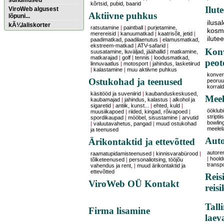
sündmused
kõrtsid, pubid, baarid
Ilut
ViroWeb algusest
Aktiivne puhkus
lõpuni...
ilusa
kÃ¼laliskorter
ratsutamine
|
paintball
|
purjetamine,
kosme
merereisid
|
kanuumatkad
|
kaatrisõit, jetid
|
ilute
paadimatkad, paadilaenutus
|
elamusmatkad,
ekstreem-matkad
|
ATV-safarid
|
Pärnu majoitus
Konv
suusatamine, liuväljad, jäähallid
|
matkamine,
huoneisto.eu
matkarajad
|
golf
|
tennis
|
loodusmatkad,
peot
linnuvaatlus
|
motosport
|
jahindus, lasketiirud
|
kalastamine
|
muu aktiivne puhkus
konver
Ostukohad ja teenused
peoruu
korral
käsitööd ja suveniirid
|
kaubanduskeskused,
Meel
kaubamajad
|
jahindus, kalastus
|
alkohol ja
sigaretid
|
antiik, kunst...
|
ehted, kuld
|
ööklubi
muusiikapoed
|
riided, kingad, rõivapoed
|
striptii
spordikaupad
|
mööbel, sisustamine
|
arvutid
bowling
|
valuutavahetus, pangad
|
muud ostukohad
meelel
ja teenused
Auto
Ärikontaktid ja ettevõtted
autore
raamatupidamisteenused
|
kinnisvarabürood
|
|
hoold
tõlketeenused
|
personaliotsing, tööjõu
transp
vahendus ja rent,
|
muud ärikontaktid ja
ettevõtted
Reis
ViroWeb OÜ Kontakt
reis
Tall
Firma lisamine
laev