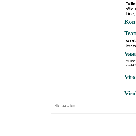
Tallin
sõidu
Line,
Kont
Teat
teatr
kont
Vaat
muuse
vaata
Viro
Vir
Hiiumaa
turism