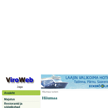
Jaga
Hiiumaa
turism
Avaleht
Hiiumaa
Majutus
Restoranid ja
söögikohad