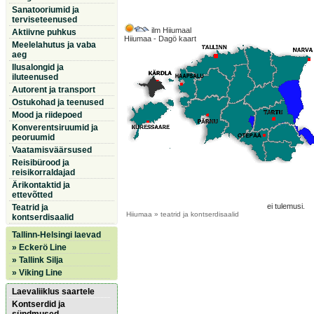
Sanatooriumid ja
terviseteenused
ilm Hiiumaal
Aktiivne puhkus
Hiiumaa - Dagö kaart
Meelelahutus ja vaba
aeg
Ilusalongid ja
iluteenused
Autorent ja transport
Ostukohad ja teenused
Mood ja riidepoed
Konverentsiruumid ja
peoruumid
Vaatamisväärsused
Reisibürood ja
reisikorraldajad
Ärikontaktid ja
ettevõtted
ei tulemusi.
Teatrid ja
Hiiumaa
» teatrid ja kontserdisaalid
kontserdisaalid
Tallinn-Helsingi laevad
» Eckerö Line
» Tallink Silja
» Viking Line
Laevaliiklus saartele
Kontserdid ja