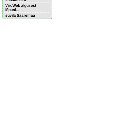
sündmused
ViroWeb algusest
lõpuni...
suvila Saaremaa
Pärnu majoitus
huoneisto.eu