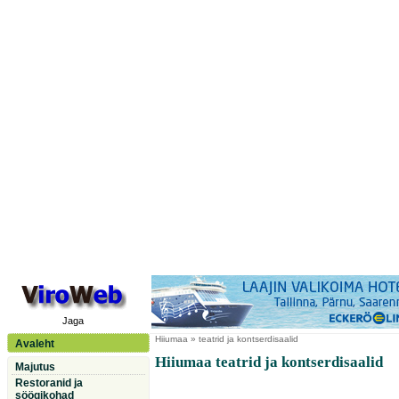
Jaga
Hiiumaa
» teatrid ja kontserdisaalid
Avaleht
Hiiumaa teatrid ja kontserdisaalid
Majutus
Restoranid ja
söögikohad