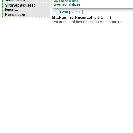
sündmused
Saada e-mail
www.sonajala.ee
ViroWeb algusest
lõpuni...
[
aktiivne puhkus
]
Kuressaare
Matkamine Hiiumaal
leiti 1: 1
Hiiumaa
» aktiivne puhkus » matkamine
Pärnu majoitus
huoneisto.eu