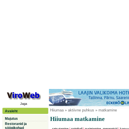
Jaga
Hiiumaa
» aktiivne puhkus » matkamine
Avaleht
Hiiumaa matkamine
Majutus
Restoranid ja
söögikohad
ratsutamine
|
paintball
|
purjetamine, merereisid
|
kanuu