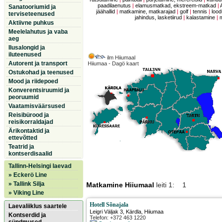
paadilaenutus
|
elamusmatkad, ekstreem-matkad
|
Sanatooriumid ja
jäähallid
|
matkamine, matkarajad
|
golf
|
tennis
|
lood
terviseteenused
jahindus, lasketiirud
|
kalastamine
|
Aktiivne puhkus
Meelelahutus ja vaba
aeg
Ilusalongid ja
iluteenused
ilm Hiiumaal
Autorent ja transport
Hiiumaa - Dagö kaart
Ostukohad ja teenused
Mood ja riidepoed
Konverentsiruumid ja
peoruumid
Vaatamisväärsused
Reisibürood ja
reisikorraldajad
Ärikontaktid ja
ettevõtted
Teatrid ja
kontserdisaalid
Tallinn-Helsingi laevad
» Eckerö Line
» Tallink Silja
Matkamine Hiiumaal
leiti 1: 1
» Viking Line
Hotell Sõnajala
Laevaliiklus saartele
Leigri Väljak 3
,
Kärdla
, Hiiumaa
Kontserdid ja
Telefon: +372 463 1220