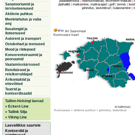
paadilaenutus
|
elamusmatkad, ekstreem-matkad
|
Sanatooriumid ja
jäähallid
|
matkamine, matkarajad
|
golf
|
tennis
|
lood
jahindus, lasketiirud
|
kalastamine
|
terviseteenused
Aktiivne puhkus
Meelelahutus ja vaba
aeg
Ilusalongid ja
ilm Saaremaal
iluteenused
Kuressaare kaart
Autorent ja transport
Ostukohad ja teenused
Mood ja riidepoed
Konverentsiruumid ja
peoruumid
Vaatamisväärsused
Reisibürood ja
reisikorraldajad
Ärikontaktid ja
ettevõtted
Teatrid ja
kontserdisaalid
Tallinn-Helsingi laevad
» Eckerö Line
ei tulemusi.
Kuressaare
» aktiivne puhkus » jahindus, lasketiirud
» Tallink Silja
» Viking Line
Laevaliiklus saartele
Kontserdid ja