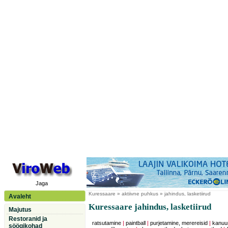
Jaga
Kuressaare
» aktiivne puhkus » jahindus, lasketiirud
Avaleht
Kuressaare jahindus, lasketiirud
Majutus
Restoranid ja
ratsutamine
|
paintball
|
purjetamine, merereisid
|
kanuu
söögikohad