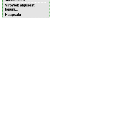
sündmused
ViroWeb algusest
lõpuni...
Haapsalu
Pärnu majoitus
huoneisto.eu