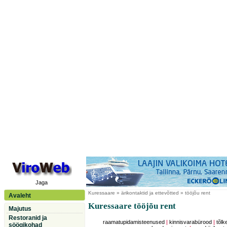
Jaga
Kuressaare
» ärikontaktid ja ettevõtted » tööjõu rent
Avaleht
Kuressaare tööjõu rent
Majutus
Restoranid ja
raamatupidamisteenused
|
kinnisvarabürood
|
tõl
söögikohad