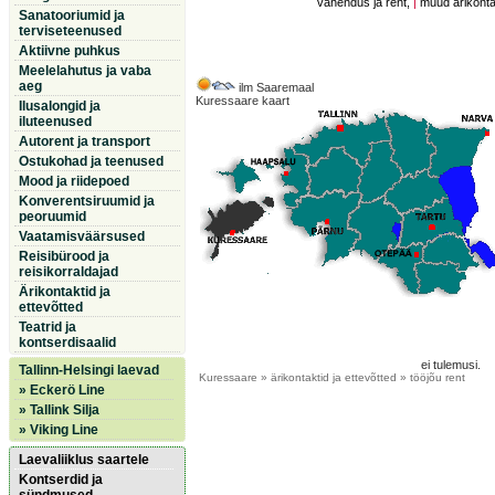
vahendus ja rent,
|
muud ärikontak
Sanatooriumid ja
terviseteenused
Aktiivne puhkus
Meelelahutus ja vaba
aeg
ilm Saaremaal
Kuressaare kaart
Ilusalongid ja
iluteenused
Autorent ja transport
Ostukohad ja teenused
Mood ja riidepoed
Konverentsiruumid ja
peoruumid
Vaatamisväärsused
Reisibürood ja
reisikorraldajad
Ärikontaktid ja
ettevõtted
Teatrid ja
kontserdisaalid
ei tulemusi.
Tallinn-Helsingi laevad
Kuressaare
» ärikontaktid ja ettevõtted » tööjõu rent
» Eckerö Line
» Tallink Silja
» Viking Line
Laevaliiklus saartele
Kontserdid ja