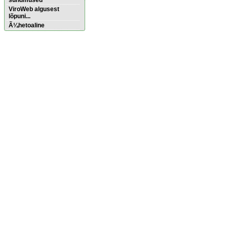
sündmused
ViroWeb algusest
lõpuni...
Ã¼hetoaline
Pärnu majoitus
huoneisto.eu