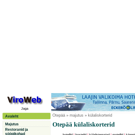
Jaga
Otepää
» majutus » külaliskorterid
Avaleht
Otepää külaliskorterid
Majutus
Restoranid ja
söögikohad
hotellid
|
hostelid
|
külalistemajad
|
motellid
|
kämpi