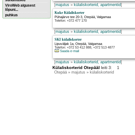
sündmused
[
majutus
»
külaliskorterid, apartmentid
]
ViroWeb algusest
lõpuni...
Kuke Külaliskorter
puhkus
Pühajärve tee 20-3
,
Otepää
, Valgamaa
Telefon: +372 477 170
Külaliskorterid
[
majutus
»
külaliskorterid, apartmentid
]
Pärnu majoitus
huoneisto.eu
SKI külaliskorter
Lipuväljak 1a
,
Otepää
, Valgamaa
Telefon: +372 53 412 888, +372 513 4877
Saada e-mail
[
majutus
»
külaliskorterid, apartmentid
]
Külaliskorterid Otepääl
leiti 3: 1
Otepää
» majutus » külaliskorterid