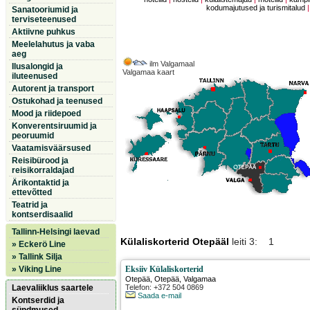
kodumajutused ja turismitalud
Sanatooriumid ja
terviseteenused
Aktiivne puhkus
Meelelahutus ja vaba
aeg
ilm Valgamaal
Ilusalongid ja
Valgamaa kaart
iluteenused
Autorent ja transport
Ostukohad ja teenused
Mood ja riidepoed
Konverentsiruumid ja
peoruumid
Vaatamisväärsused
Reisibürood ja
reisikorraldajad
Ärikontaktid ja
ettevõtted
Teatrid ja
kontserdisaalid
Tallinn-Helsingi laevad
Külaliskorterid Otepääl
leiti 3: 1
» Eckerö Line
» Tallink Silja
» Viking Line
Eksiiv Külaliskorterid
Otepää
,
Otepää
, Valgamaa
Laevaliiklus saartele
Telefon: +372 504 0869
Saada e-mail
Kontserdid ja