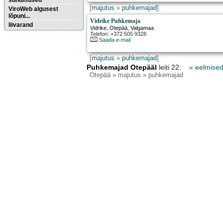
sündmused
[
majutus
»
puhkemajad
]
ViroWeb algusest
lõpuni...
Vidrike Puhkemaja
liivarand
Vidrike
,
Otepää
, Valgamaa
Telefon: +372 505 9328
Saada e-mail
Puhkemajad
Pärnu majoitus
[
majutus
»
puhkemajad
]
huoneisto.eu
Puhkemajad Otepääl
leiti 22:
« eelmise
Otepää
» majutus » puhkemajad