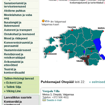
kodumajutused ja turismitalud
Sanatooriumid ja
terviseteenused
Aktiivne puhkus
Meelelahutus ja vaba
aeg
ilm Valgamaal
Ilusalongid ja
Valgamaa kaart
iluteenused
Autorent ja transport
Ostukohad ja teenused
Mood ja riidepoed
Konverentsiruumid ja
peoruumid
Vaatamisväärsused
Reisibürood ja
reisikorraldajad
Ärikontaktid ja
ettevõtted
Teatrid ja
kontserdisaalid
Tallinn-Helsingi laevad
Puhkemajad Otepääl
leiti 22:
« eelmise
» Eckerö Line
» Tallink Silja
» Viking Line
Veerpalu Villa
Metsa 3
,
Otepää
, Valgamaa
Laevaliiklus saartele
Telefon: +372 506 4611
Saada e-mail
Kontserdid ja