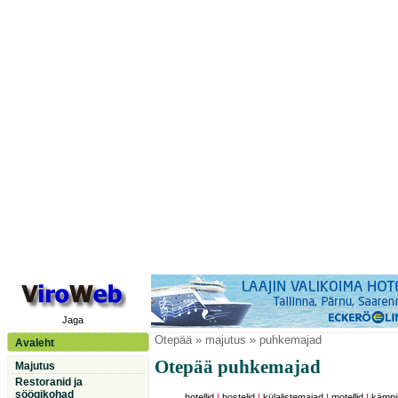
Jaga
Otepää
» majutus » puhkemajad
Avaleht
Otepää puhkemajad
Majutus
Restoranid ja
söögikohad
hotellid
|
hostelid
|
külalistemajad
|
motellid
|
kämpi