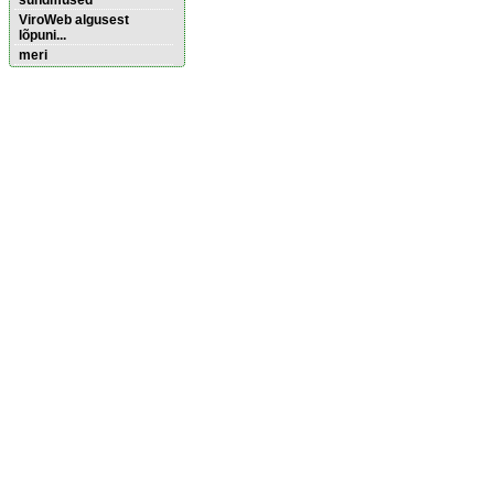
sündmused
ViroWeb algusest
lõpuni...
meri
Pärnu majoitus
huoneisto.eu