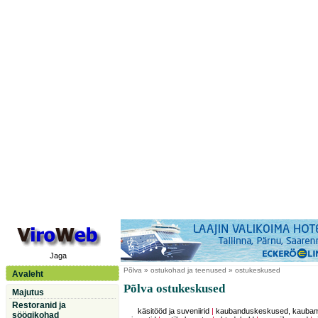
Jaga
Põlva
» ostukohad ja teenused » ostukeskused
Avaleht
Põlva ostukeskused
Majutus
Restoranid ja
käsitööd ja suveniirid
|
kaubanduskeskused, kauba
söögikohad