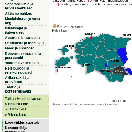
sigaretid
|
antiik, kunst...
|
ehted, kuld
|
muusiikapoed
|
r
Sanatooriumid ja
|
mööbel, sisustamine
|
arvutid
|
valuutavahetus, p
terviseteenused
Aktiivne puhkus
Meelelahutus ja vaba
aeg
ilm Põlvamaal
Ilusalongid ja
Põlva kaart
iluteenused
Autorent ja transport
Ostukohad ja teenused
Mood ja riidepoed
Konverentsiruumid ja
peoruumid
Vaatamisväärsused
Reisibürood ja
reisikorraldajad
Ärikontaktid ja
ettevõtted
Teatrid ja
kontserdisaalid
Tallinn-Helsingi laevad
ei tulemusi.
» Eckerö Line
Põlva
» ostukohad ja teenused » ostukeskused
» Tallink Silja
» Viking Line
Laevaliiklus saartele
Kontserdid ja