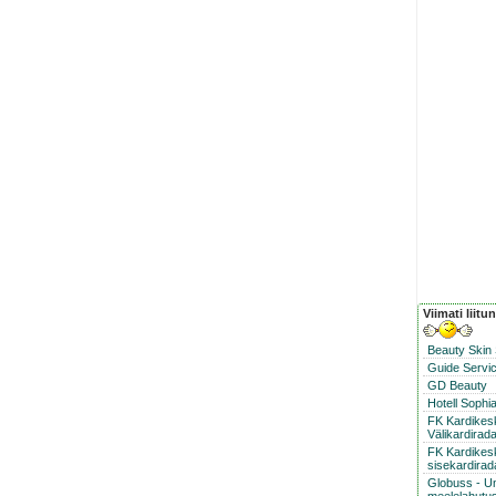
Viimati liitu
Beauty Skin
Guide Servic
GD Beauty
Hotell Sophi
FK Kardike
Välikardirad
FK Kardikes
sisekardirad
Globuss - U