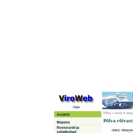
Jaga
Põlva
» mood & riidep
Avaleht
Põlva rõivast
Majutus
Restoranid ja
riided, riidepoe
söögikohad