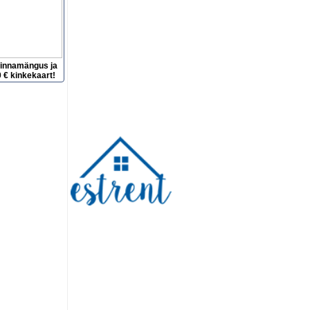
hinnamängus ja
 € kinkekaart!