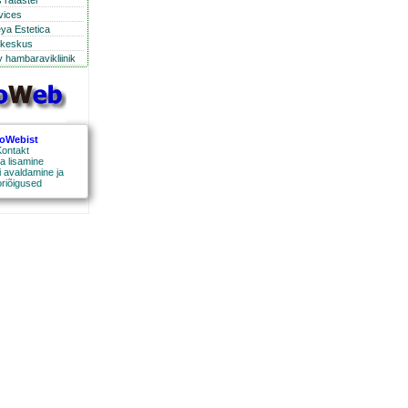
 ratastel
rvices
eya Estetica
ikeskus
 hambaravikliinik
roWebist
ontakt
a lisamine
 avaldamine ja
oriõigused