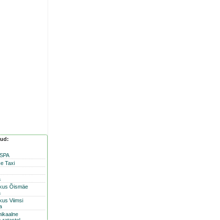
nud:
 SPA
e Taxi
a
skus Õismäe
a
kus Viimsi
a
nikaalne