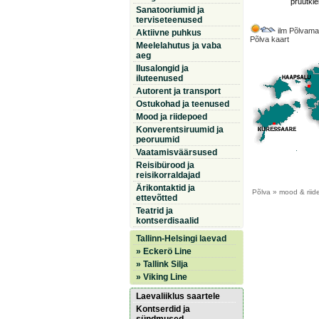
pruutkle
Sanatooriumid ja
terviseteenused
ilm Põlvama
Aktiivne puhkus
Põlva kaart
Meelelahutus ja vaba
aeg
Ilusalongid ja
iluteenused
Autorent ja transport
Ostukohad ja teenused
Mood ja riidepoed
Konverentsiruumid ja
peoruumid
Vaatamisväärsused
Reisibürood ja
reisikorraldajad
Ärikontaktid ja
Põlva
» mood & riid
ettevõtted
Teatrid ja
kontserdisaalid
Tallinn-Helsingi laevad
» Eckerö Line
» Tallink Silja
» Viking Line
Laevaliiklus saartele
Kontserdid ja