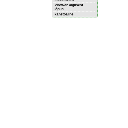
sündmused
ViroWeb algusest
lõpuni...
kahetoaline
Pärnu majoitus
huoneisto.eu