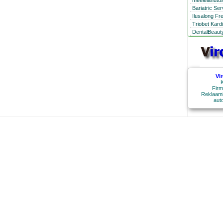
meelelahutus
Bariatric Se
Ilusalong Fr
Triobet Kard
DentalBeauty
Vi
K
Firm
Reklaami
aut