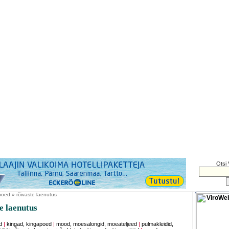
Otsi 
oed » rõivaste laenutus
e laenutus
d
|
kingad, kingapoed
|
mood, moesalongid, moeateljeed
|
pulmakleidid,