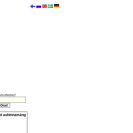
ViroWebist!