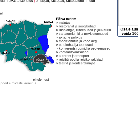
idid
|
rõivaste laenutus
|
õmblejad, rätsepad, rätsepatööd
|
muud
al
Põlva turism
» majutus
» restoranid ja söögikohad
Osale au
» ilusalongid, iluteenused ja juuksurid
võida 100
» sanatooriumid ja terviseteenused
» aktiivne puhkus
» meelelahutus ja vaba aeg
» ostukohad ja teenused
» konverentsiruumid ja peoteenused
» vaatamisväärsused
» autorent ja transport
» reisibürood ja reisikorraldajad
» teatrid ja kontserdimajad
ei tulemusi.
epoed » rõivaste laenutus