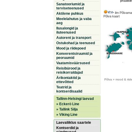
pruutkle
Sanatooriumid ja
terviseteenused
ilm Põlvama
Aktiivne puhkus
Põlva kaart
Meelelahutus ja vaba
aeg
Ilusalongid ja
iluteenused
Autorent ja transport
Ostukohad ja teenused
Mood ja riidepoed
Konverentsiruumid ja
peoruumid
Vaatamisväärsused
Reisibürood ja
reisikorraldajad
Ärikontaktid ja
Põlva
» mood & riide
ettevõtted
Teatrid ja
kontserdisaalid
Tallinn-Helsingi laevad
» Eckerö Line
» Tallink Silja
» Viking Line
Laevaliiklus saartele
Kontserdid ja