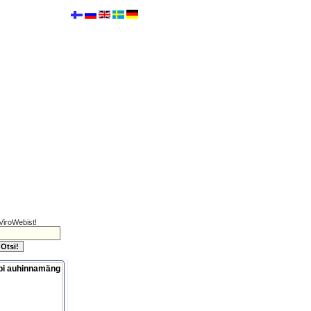
ViroWebist!