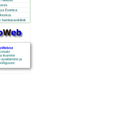
 ratastel
rvices
eya Estetica
ikeskus
 hambaravikliinik
roWebist
ontakt
a lisamine
 avaldamine ja
oriõigused