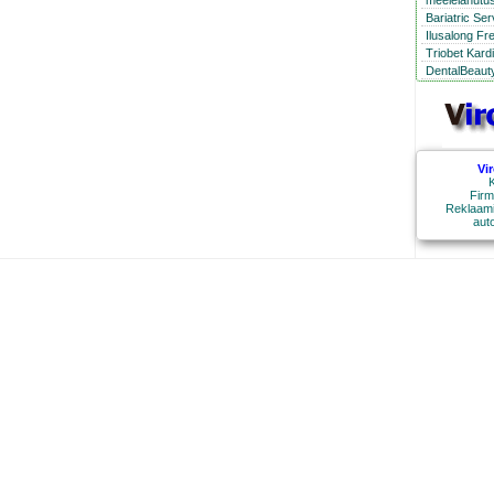
meelelahutus
Bariatric Se
Ilusalong Fr
Triobet Kard
DentalBeauty
Vi
K
Firm
Reklaami
aut