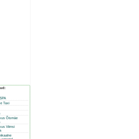
nud:
 SPA
e Taxi
a
skus Õismäe
a
kus Viimsi
a
nikaalne