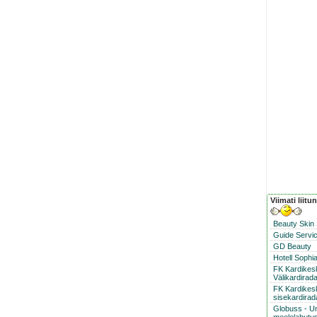
Viimati liitu
Beauty Skin
Guide Servic
GD Beauty
Hotell Sophi
FK Kardike
Välikardirad
FK Kardikes
sisekardirad
Globuss - U