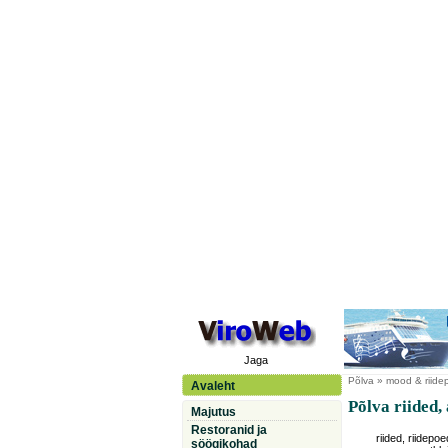
Jaga
Põlva
» mood & riidep
Avaleht
Põlva riided,
Majutus
Restoranid ja
riided, riidepoe
söögikohad