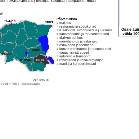
idid
|
rõivaste laenutus
|
õmblejad, rätsepad, rätsepatööd
|
muud
al
Põlva turism
» majutus
» restoranid ja söögikohad
Osale au
» ilusalongid, iluteenused ja juuksurid
võida 100
» sanatooriumid ja terviseteenused
» aktiivne puhkus
» meelelahutus ja vaba aeg
» ostukohad ja teenused
» konverentsiruumid ja peoteenused
» vaatamisväärsused
» autorent ja transport
» reisibürood ja reisikorraldajad
» teatrid ja kontserdimajad
ei tulemusi.
poed » riided, aksessuaarid