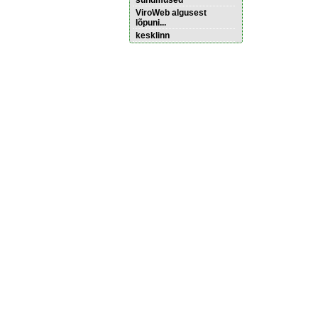
sündmused
ViroWeb algusest
lõpuni...
kesklinn
Pärnu majoitus
huoneisto.eu