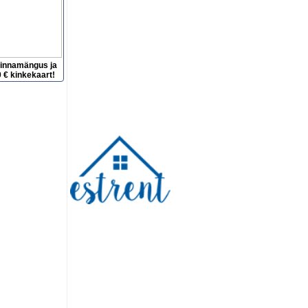
hinnamängus ja
 € kinkekaart!