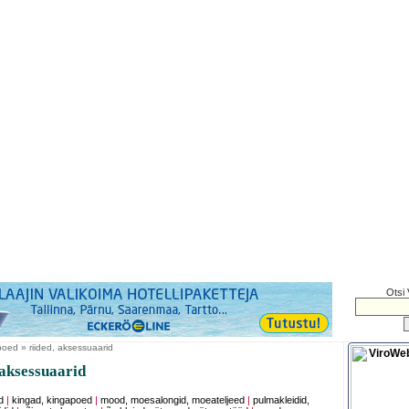
Otsi 
oed » riided, aksessuaarid
 aksessuaarid
d
|
kingad, kingapoed
|
mood, moesalongid, moeateljeed
|
pulmakleidid,