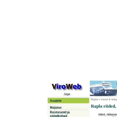
Jaga
Rapla
» mood & riidep
Avaleht
Rapla riided,
Majutus
Restoranid ja
riided, riidepoe
söögikohad