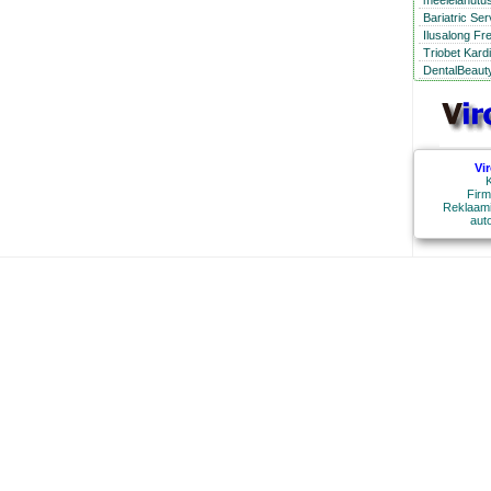
meelelahutus
Bariatric Se
Ilusalong Fr
Triobet Kard
DentalBeauty
Vi
K
Firm
Reklaami
aut