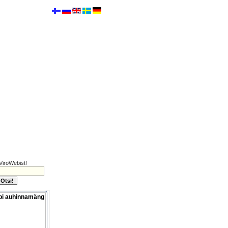
ViroWebist!