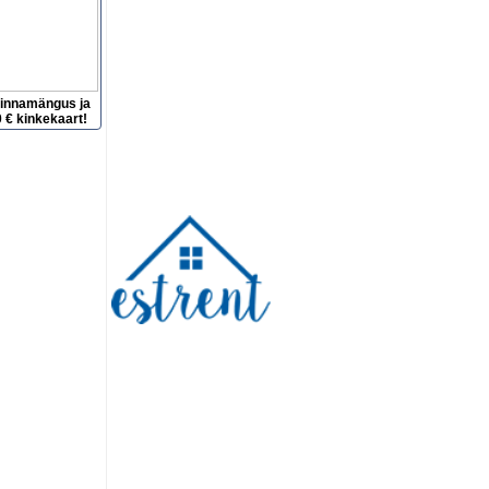
hinnamängus ja
 € kinkekaart!