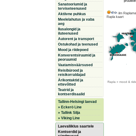
pruutkle
Sanatooriumid ja
terviseteenused
ilm Raplama
Aktiivne puhkus
Rapla kaart
Meelelahutus ja vaba
aeg
Ilusalongid ja
iluteenused
Autorent ja transport
Ostukohad ja teenused
Mood ja riidepoed
Konverentsiruumid ja
peoruumid
Vaatamisväärsused
Reisibürood ja
reisikorraldajad
Ärikontaktid ja
Rapla
» mood & riid
ettevõtted
Teatrid ja
kontserdisaalid
Tallinn-Helsingi laevad
» Eckerö Line
» Tallink Silja
» Viking Line
Laevaliiklus saartele
Kontserdid ja