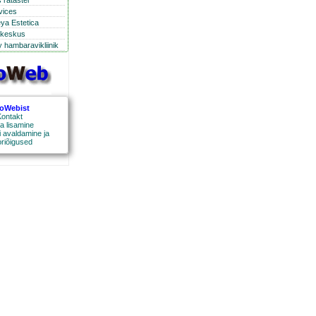
 ratastel
rvices
eya Estetica
ikeskus
 hambaravikliinik
roWebist
ontakt
a lisamine
 avaldamine ja
oriõigused