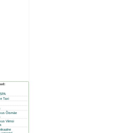
nud:
 SPA
e Taxi
a
skus Õismäe
a
kus Viimsi
a
nikaalne