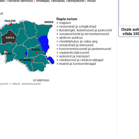
idid
|
rõivaste laenutus
|
õmblejad, rätsepad, rätsepatööd
|
muud
al
Rapla turism
» majutus
» restoranid ja söögikohad
Osale au
» ilusalongid, iluteenused ja juuksurid
võida 100
» sanatooriumid ja terviseteenused
» aktiivne puhkus
» meelelahutus ja vaba aeg
» ostukohad ja teenused
» konverentsiruumid ja peoteenused
» vaatamisväärsused
» autorent ja transport
» reisibürood ja reisikorraldajad
» teatrid ja kontserdimajad
ei tulemusi.
epoed » riided, aksessuaarid