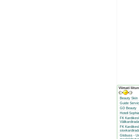
Viimati liitu
Beauty Skin
Guide Servic
GD Beauty
Hotell Sophi
FK Kardike
Välikardirad
FK Kardikes
sisekardirad
Globuss - U