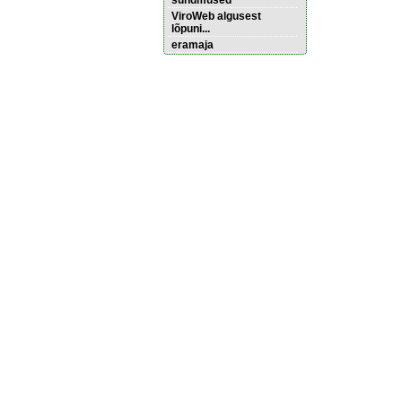
sündmused
ViroWeb algusest
lõpuni...
eramaja
Pärnu majoitus
huoneisto.eu