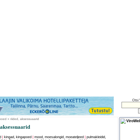
Otsi 
oed » riided, aksessuaarid
 aksessuaarid
d
|
kingad, kingapoed
|
mood, moesalongid, moeateljeed
|
pulmakleidid,