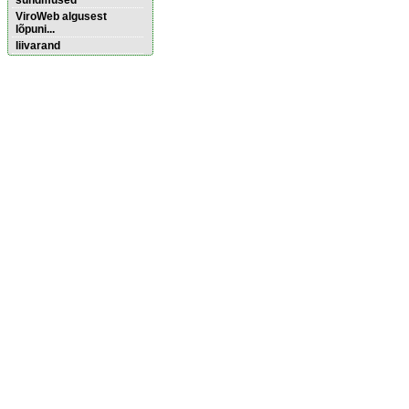
sündmused
ViroWeb algusest
lõpuni...
liivarand
Pärnu majoitus
huoneisto.eu