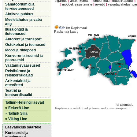
sigaretid
|
antiik, kunst...
|
ehted, kuld
|
muusiikapoed
|
r
Sanatooriumid ja
|
mööbel, sisustamine
|
arvutid
|
valuutavahetus, p
terviseteenused
Aktiivne puhkus
Meelelahutus ja vaba
aeg
ilm Raplamaal
Ilusalongid ja
Raplamaa kaart
iluteenused
Autorent ja transport
Ostukohad ja teenused
Mood ja riidepoed
Konverentsiruumid ja
peoruumid
Vaatamisväärsused
Reisibürood ja
reisikorraldajad
Ärikontaktid ja
ettevõtted
Teatrid ja
kontserdisaalid
Tallinn-Helsingi laevad
ei tulemusi.
» Eckerö Line
Raplamaa
» ostukohad ja teenused » muusikapoed
» Tallink Silja
» Viking Line
Laevaliiklus saartele
Kontserdid ja