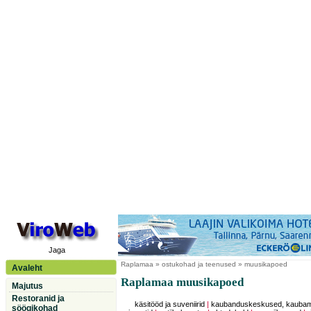
Jaga
Raplamaa
» ostukohad ja teenused » muusikapoed
Avaleht
Raplamaa muusikapoed
Majutus
Restoranid ja
käsitööd ja suveniirid
|
kaubanduskeskused, kauba
söögikohad