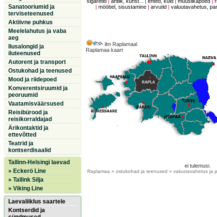
sigaretid
|
antiik, kunst...
|
ehted, kuld
|
muusiikapoed
|
r
Sanatooriumid ja
|
mööbel, sisustamine
|
arvutid
|
valuutavahetus, p
terviseteenused
Aktiivne puhkus
Meelelahutus ja vaba
aeg
ilm Raplamaal
Ilusalongid ja
Raplamaa kaart
iluteenused
Autorent ja transport
Ostukohad ja teenused
Mood ja riidepoed
Konverentsiruumid ja
peoruumid
Vaatamisväärsused
Reisibürood ja
reisikorraldajad
Ärikontaktid ja
ettevõtted
Teatrid ja
kontserdisaalid
Tallinn-Helsingi laevad
ei tulemusi.
» Eckerö Line
Raplamaa
» ostukohad ja teenused » valuutavahetus ja
» Tallink Silja
» Viking Line
Laevaliiklus saartele
Kontserdid ja