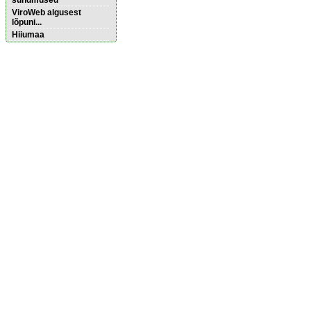
sündmused
ViroWeb algusest
lõpuni...
Hiiumaa
Pärnu majoitus
huoneisto.eu