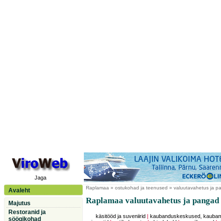
Jaga
Raplamaa
» ostukohad ja teenused » valuutavahetus ja p
Avaleht
Raplamaa valuutavahetus ja pangad
Majutus
Restoranid ja
käsitööd ja suveniirid
|
kaubanduskeskused, kauba
söögikohad