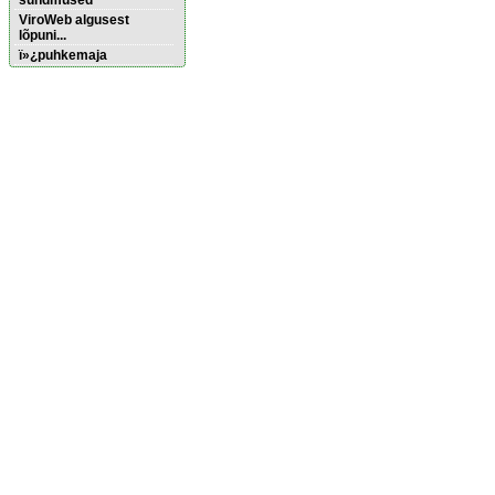
sündmused
ViroWeb algusest
lõpuni...
ï»¿puhkemaja
Pärnu majoitus
huoneisto.eu