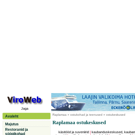
Jaga
Raplamaa
» ostukohad ja teenused » ostukeskused
Avaleht
Raplamaa ostukeskused
Majutus
Restoranid ja
käsitööd ja suveniirid
|
kaubanduskeskused, kauba
söögikohad