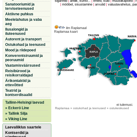
sigaretid
|
antiik, kunst...
|
ehted, kuld
|
muusiikapoed
|
r
Sanatooriumid ja
|
mööbel, sisustamine
|
arvutid
|
valuutavahetus, p
terviseteenused
Aktiivne puhkus
Meelelahutus ja vaba
aeg
ilm Raplamaal
Ilusalongid ja
Raplamaa kaart
iluteenused
Autorent ja transport
Ostukohad ja teenused
Mood ja riidepoed
Konverentsiruumid ja
peoruumid
Vaatamisväärsused
Reisibürood ja
reisikorraldajad
Ärikontaktid ja
ettevõtted
Teatrid ja
kontserdisaalid
Tallinn-Helsingi laevad
ei tulemusi.
» Eckerö Line
Raplamaa
» ostukohad ja teenused » ostukeskused
» Tallink Silja
» Viking Line
Laevaliiklus saartele
Kontserdid ja