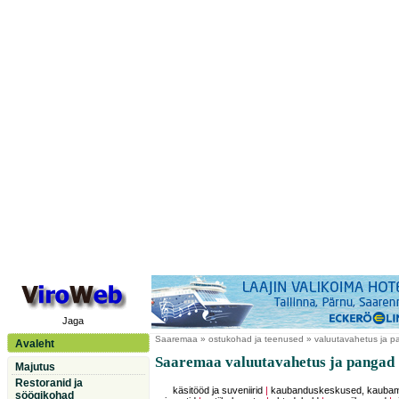
Jaga
Saaremaa
» ostukohad ja teenused » valuutavahetus ja 
Avaleht
Saaremaa valuutavahetus ja pangad
Majutus
Restoranid ja
käsitööd ja suveniirid
|
kaubanduskeskused, kauba
söögikohad