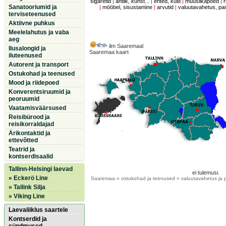
sigaretid
|
antiik, kunst...
|
ehted, kuld
|
muusiikapoed
|
r
Sanatooriumid ja
|
mööbel, sisustamine
|
arvutid
|
valuutavahetus, p
terviseteenused
Aktiivne puhkus
Meelelahutus ja vaba
aeg
ilm Saaremaal
Ilusalongid ja
Saaremaa kaart
iluteenused
Autorent ja transport
Ostukohad ja teenused
Mood ja riidepoed
Konverentsiruumid ja
peoruumid
Vaatamisväärsused
Reisibürood ja
reisikorraldajad
Ärikontaktid ja
ettevõtted
Teatrid ja
kontserdisaalid
Tallinn-Helsingi laevad
ei tulemusi.
» Eckerö Line
Saaremaa
» ostukohad ja teenused » valuutavahetus ja
» Tallink Silja
» Viking Line
Laevaliiklus saartele
Kontserdid ja