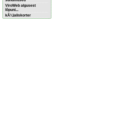
sündmused
ViroWeb algusest
lõpuni...
kÃ¼laliskorter
Pärnu majoitus
huoneisto.eu