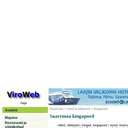
Jaga
Saaremaa
» mood & riidepoed » kingapoed
Avaleht
Saaremaa kingapoed
Majutus
Restoranid ja
riided, riidepoed
|
kingad, kingapoed
|
mood, moesal
söögikohad