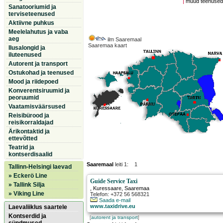
|
muud teenuse
Sanatooriumid ja
terviseteenused
Aktiivne puhkus
Meelelahutus ja vaba
aeg
ilm Saaremaal
Saaremaa kaart
Ilusalongid ja
iluteenused
Autorent ja transport
Ostukohad ja teenused
Mood ja riidepoed
Konverentsiruumid ja
peoruumid
Vaatamisväärsused
Reisibürood ja
reisikorraldajad
Ärikontaktid ja
ettevõtted
Teatrid ja
kontserdisaalid
Saaremaal
leiti 1: 1
Tallinn-Helsingi laevad
» Eckerö Line
Guide Service Taxi
» Tallink Silja
,
Kuressaare
, Saaremaa
» Viking Line
Telefon: +372 56 568321
Saada e-mail
www.taxidrive.eu
Laevaliiklus saartele
Kontserdid ja
[
autorent ja transport
]