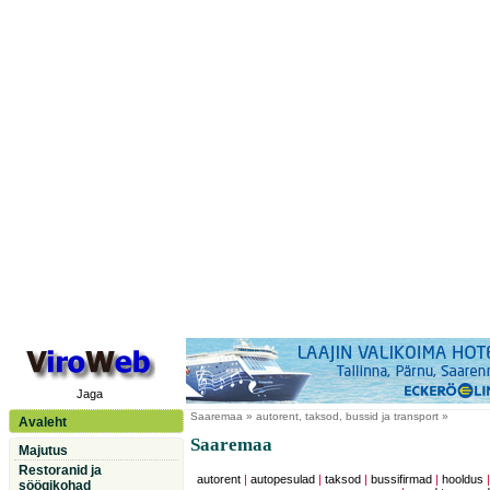
Jaga
Saaremaa
» autorent, taksod, bussid ja transport »
Avaleht
Saaremaa
Majutus
Restoranid ja
autorent
|
autopesulad
|
taksod
|
bussifirmad
|
hooldus
söögikohad