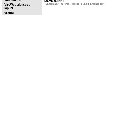
sündmused
Saaremaal
leiti 1: 1
Saaremaa
» autorent, taksod, bussid ja transport »
ViroWeb algusest
lõpuni...
eramu
Pärnu majoitus
huoneisto.eu