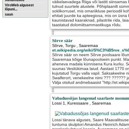
sündmused
väikelaevadega Riiga või lastiti siinsamas
ViroWeb algusest
tulnud suurtele alustele. Põhiplaanilt süm
lõpuni...
soklikorrusel, mis omariikluse perioodil k
saun
ehitati juurde ka apteegiosa, mis on üsna
kaunistavad kaaraknad, pilastrite rida, laia
taastatud dolomiitsammastikuga rõdu.
Pärnu majoitus
huoneisto.eu
[]
Sõrve säär
Sõrve
,
Torgu
, Saaremaa
et.wikipedia.org/wiki/S%C3%B5rve_
Sõrve säär on neem Sõrve poolsaare lõuna
Saaremaa kõige lõunapoolseim punkt. M
aheneva madala künnisena Kura kurku. Sea
suunas Vesitükimaa laiud. Aastast 1770 on
kujutatud Torgu valla vapil. Saksakeelne 
Swalferort, venekeelne nimi ??? ?????? 
Välja otsitud andmebaasist "http://et.wiki
[]
Vabadussõjas langenud saarlaste monu
Lossi 1
,
Kuressaare
, Saaremaa
Lossi tänava alguses, Saare Maavalitsuse
tuntuma skulptori Amandus Heinrich Adams