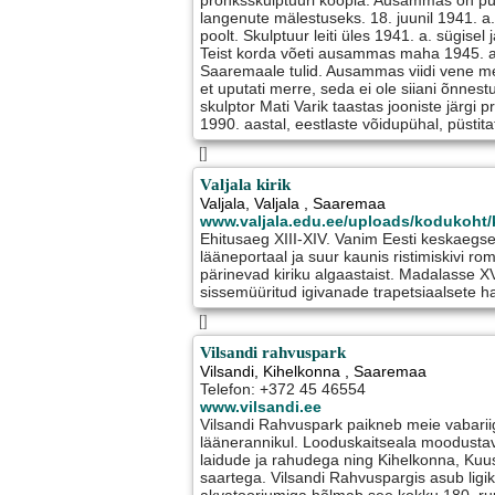
pronksskulptuuri koopia. Ausammas on pü
langenute mälestuseks. 18. juunil 1941.
poolt. Skulptuur leiti üles 1941. a. sügisel
Teist korda võeti ausammas maha 1945. a. 
Saaremaale tulid. Ausammas viidi vene me
et uputati merre, seda ei ole siiani õnnest
skulptor Mati Varik taastas jooniste järgi p
1990. aastal, eestlaste võidupühal, püstita
[]
Valjala kirik
Valjala
,
Valjala
, Saaremaa
www.valjala.edu.ee/uploads/kodukoht/k
Ehitusaeg XIII-XIV. Vanim Eesti keskaegs
lääneportaal ja suur kaunis ristimiskivi ro
pärinevad kiriku algaastaist. Madalasse XVI
sissemüüritud igivanade trapetsiaalsete h
[]
Vilsandi rahvuspark
Vilsandi
,
Kihelkonna
, Saaremaa
Telefon: +372 45 46554
www.vilsandi.ee
Vilsandi Rahvuspark paikneb meie vabari
läänerannikul. Looduskaitseala moodustav
laidude ja rahudega ning Kihelkonna, Kuu
saartega. Vilsandi Rahvuspargis asub lig