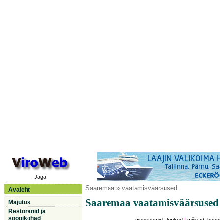
Jaga
Saaremaa
» vaatamisväärsused
Avaleht
Saaremaa vaatamisväärsused
Majutus
Restoranid ja
söögikohad
muuseumid
|
kirikud
|
mõisad, hoon