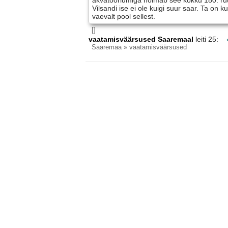
akvatooriumiga hõlmab see kokku 180. ruu
Vilsandi ise ei ole kuigi suur saar. Ta on ku
vaevalt pool sellest.
[]
vaatamisväärsused Saaremaal
leiti 25:
Saaremaa
» vaatamisväärsused