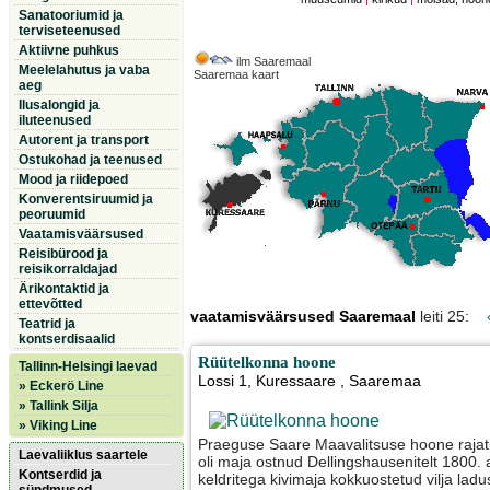
Sanatooriumid ja
terviseteenused
Aktiivne puhkus
ilm Saaremaal
Meelelahutus ja vaba
Saaremaa kaart
aeg
Ilusalongid ja
iluteenused
Autorent ja transport
Ostukohad ja teenused
Mood ja riidepoed
Konverentsiruumid ja
peoruumid
Vaatamisväärsused
Reisibürood ja
reisikorraldajad
Ärikontaktid ja
ettevõtted
vaatamisväärsused Saaremaal
leiti 25:
Teatrid ja
kontserdisaalid
Rüütelkonna hoone
Tallinn-Helsingi laevad
Lossi 1
,
Kuressaare
, Saaremaa
» Eckerö Line
» Tallink Silja
» Viking Line
Praeguse Saare Maavalitsuse hoone rajat
Laevaliiklus saartele
oli maja ostnud Dellingshausenitelt 1800.
Kontserdid ja
keldritega kivimaja kokkuostetud vilja lad