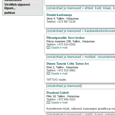
sündmused
ViroWeb algusest
[
ostukohad ja teenused
»
ehted, kuld, klaas, k
lõpuni...
puhkus
Demini kaubamaja
Vene 4
,
Tallinn
, Harjumaa
Telefon: +372 667 5135
Pärnu majoitus
huoneisto.eu
[
ostukohad ja teenused
»
kaubanduskeskused,
Diivaniparadiis Järve keskus
Pärnu maantee 238
,
Tallinn
, Harjumaa
Telefon: +372 614 0342
Saada e-mail
[
ostukohad ja teenused
»
mööbel, sisustamine,
Dimon Taturin Celtic Tattoo Art
Ehte 2
,
Tallinn
, Harjumaa
Telefon: +372 515 0981
Saada e-mail
TATTOO studio.
[
ostukohad ja teenused
]
Draakoni Galerii
Pikk 18
,
Tallinn
, Harjumaa
Telefon: +372 646 4110
Saada e-mail
Kunstiteoste müük, näitused, kaasaegne graafika ja maa
[
ostukohad ja teenused
»
antiik, kunst, galerii