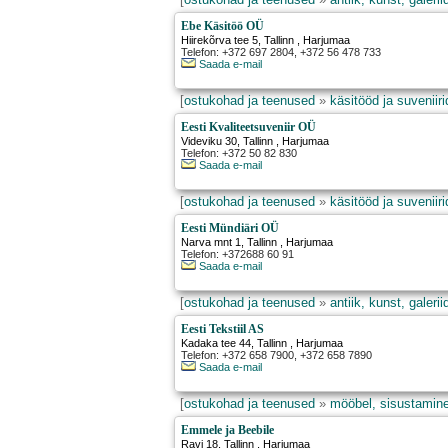
Ebe Käsitöö OÜ
Hiirekõrva tee 5
,
Tallinn
, Harjumaa
Telefon: +372 697 2804, +372 56 478 733
Saada e-mail
[
ostukohad ja teenused
»
käsitööd ja suveniiri
Eesti Kvaliteetsuveniir OÜ
Videviku 30
,
Tallinn
, Harjumaa
Telefon: +372 50 82 830
Saada e-mail
[
ostukohad ja teenused
»
käsitööd ja suveniiri
Eesti Mündiäri OÜ
Narva mnt 1
,
Tallinn
, Harjumaa
Telefon: +372688 60 91
Saada e-mail
[
ostukohad ja teenused
»
antiik, kunst, galerii
Eesti Tekstiil AS
Kadaka tee 44
,
Tallinn
, Harjumaa
Telefon: +372 658 7900, +372 658 7890
Saada e-mail
[
ostukohad ja teenused
»
mööbel, sisustamine,
Emmele ja Beebile
Ravi 18
,
Tallinn
, Harjumaa