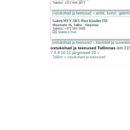
Telefon: +372 644 2877
[
ostukohad ja teenused
»
antiik, kunst, galerii
Galerii MYY ART, Piret Kändler FIE
Müürivahe 36
,
Tallinn
, Harjumaa
Telefon: +372 554 2088
Saada e-mail
[
ostukohad ja teenused
»
käsitööd ja suveniiri
ostukohad ja teenused Tallinnas
leiti 
7
8
9
10
11
järgmised 20 »
Tallinn
» ostukohad ja teenused