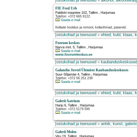
[
ostukohad ja teenused
»
alkohol, alkoholikau
FIE Fred Urb
Paldiski maantee 102
,
Tallinn
, Harjumaa
Telefon: +372 665 9122
Saada e-mail
Kellade hooldus ja remont, kellarihmad, patareid.
[
ostukohad ja teenused
»
ehted, kuld, klaas, k
Foorum keskus
Narva mnt. 5
,
Tallinn
, Harjumaa
Saada e-mail
www.foorumkeskus.ee
[
ostukohad ja teenused
»
kaubanduskeskused,
Galandia Juveel Ülemiste Kaubanduskeskuses
Suur-Sõjamäe 4
,
Tallinn
, Harjumaa
Telefon: +372 56 251 238
Saada e-mail
[
ostukohad ja teenused
»
ehted, kuld, klaas, k
Galerii Aatrium
Harju 6
,
Tallinn
, Harjumaa
Telefon: +372 5179 595
Saada e-mail
[
ostukohad ja teenused
»
antiik, kunst, galerii
Galerii Molen
Viru 19
,
Tallinn
, Harjumaa