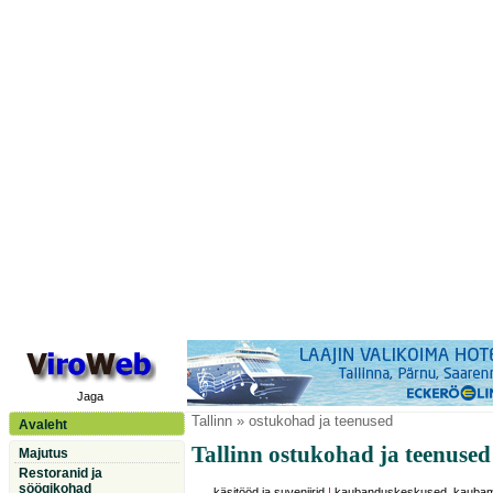
Jaga
Tallinn
» ostukohad ja teenused
Avaleht
Tallinn ostukohad ja teenused
Majutus
Restoranid ja
söögikohad
käsitööd ja suveniirid
|
kaubanduskeskused, kauba