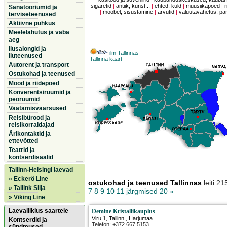
sigaretid
|
antiik, kunst...
|
ehted, kuld
|
muusiikapoed
|
r
Sanatooriumid ja
|
mööbel, sisustamine
|
arvutid
|
valuutavahetus, p
terviseteenused
Aktiivne puhkus
Meelelahutus ja vaba
aeg
Ilusalongid ja
ilm Tallinnas
iluteenused
Tallinna kaart
Autorent ja transport
Ostukohad ja teenused
Mood ja riidepoed
Konverentsiruumid ja
peoruumid
Vaatamisväärsused
Reisibürood ja
reisikorraldajad
Ärikontaktid ja
ettevõtted
Teatrid ja
kontserdisaalid
Tallinn-Helsingi laevad
» Eckerö Line
ostukohad ja teenused Tallinnas
leiti 
» Tallink Silja
7
8
9
10
11
järgmised 20 »
» Viking Line
Laevaliiklus saartele
Demine Kristallikauplus
Viru 1
,
Tallinn
, Harjumaa
Kontserdid ja
Telefon: +372 667 5153