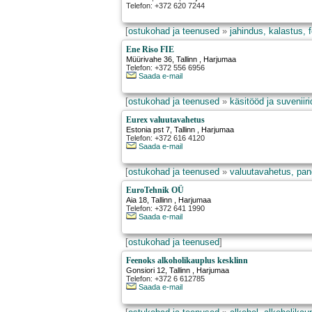
Telefon: +372 620 7244
[
ostukohad ja teenused
»
jahindus, kalastus, 
Ene Riso FIE
Müürivahe 36
,
Tallinn
, Harjumaa
Telefon: +372 556 6956
Saada e-mail
[
ostukohad ja teenused
»
käsitööd ja suveniiri
Eurex valuutavahetus
Estonia pst 7
,
Tallinn
, Harjumaa
Telefon: +372 616 4120
Saada e-mail
[
ostukohad ja teenused
»
valuutavahetus, pa
EuroTehnik OÜ
Aia 18
,
Tallinn
, Harjumaa
Telefon: +372 641 1990
Saada e-mail
[
ostukohad ja teenused
]
Feenoks alkoholikauplus kesklinn
Gonsiori 12
,
Tallinn
, Harjumaa
Telefon: +372 6 612785
Saada e-mail