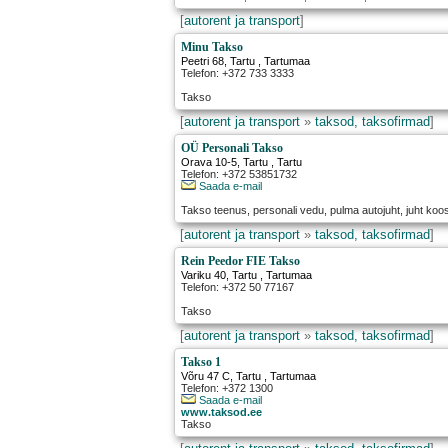
[
autorent ja transport
]
Minu Takso
Peetri 68
,
Tartu
, Tartumaa
Telefon: +372 733 3333
Takso
[
autorent ja transport
»
taksod, taksofirmad
]
OÜ Personali Takso
Orava 10-5
,
Tartu
, Tartu
Telefon: +372 53851732
Saada e-mail
Takso teenus, personali vedu, pulma autojuht, juht koo
[
autorent ja transport
»
taksod, taksofirmad
]
Rein Peedor FIE Takso
Variku 40
,
Tartu
, Tartumaa
Telefon: +372 50 77167
Takso
[
autorent ja transport
»
taksod, taksofirmad
]
Takso 1
Võru 47 C
,
Tartu
, Tartumaa
Telefon: +372 1300
Saada e-mail
www.taksod.ee
Takso