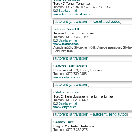
Turu 47
,
Tartu
, Tartumaa
Telefon: +372 5349 0757, +372 730 1352
Saada e-mail
www.turuautokeskus.ee
[
autorent ja transport
»
kasutatud autod
]
Baltasar Auto OÜ
Tehase 16
,
Tartu
, Tartumaa
Telefon: +372 7 366 199
Saada e-mail
www.baltasar.ee
Autode müük, Sõidukite müük, Autode transport, Sõiduk
Sõidukite tran
[
autorent ja transport
]
Catwees Tartu keskus
Narva maantee 3
,
Tartu
, Tartumaa
Telefon: +372 730 0385
www.catwees.ee/
[
autorent ja transport
]
CityCar autorent
Turu 2, Tartu Bussijaam
,
Tartu
, Tartumaa
Telefon: +372 52 39 669
Saada e-mail
www.citycar.ee
[
autorent ja transport
»
autorent, rendiautod
]
Connex Tartu
Ringtee 25
,
Tartu
, Tartumaa
Telefon: +372 7 362 275