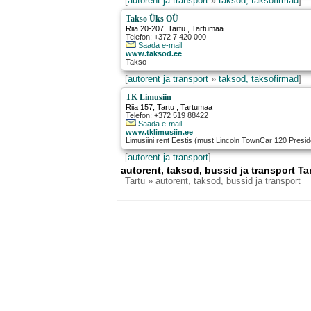
[
autorent ja transport
»
taksod, taksofirmad
]
Takso Üks OÜ
Riia 20-207
,
Tartu
, Tartumaa
Telefon: +372 7 420 000
Saada e-mail
www.taksod.ee
Takso
[
autorent ja transport
»
taksod, taksofirmad
]
TK Limusiin
Riia 157
,
Tartu
, Tartumaa
Telefon: +372 519 88422
Saada e-mail
www.tklimusiin.ee
Limusiini rent Eestis (must Lincoln TownCar 120 Preside
[
autorent ja transport
]
autorent, taksod, bussid ja transport Ta
Tartu
» autorent, taksod, bussid ja transport