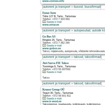
www.connex.info
[
autorent ja transport
»
bussid, bussifirmad
]
Entar Auto
Tähe 127 B
,
Tartu
, Tartumaa
Telefon: +372 7 303 050
Saada e-mail
www.entar.ee
[
autorent ja transport
»
autopesulad, autode k
Go Bus AS
Ringtee 25
,
Tartu
, Tartumaa
Telefon: +372 7 362 290
Saada e-mail
www.gobus.ee
Takso, reijatevedu, autopesula, sõidukite tehnoülevaat
[
autorent ja transport
»
taksod, taksofirmad
]
Jüri Surva FIE Takso
Toominga 9
,
Tartu
, Tartumaa
Telefon: +372 55 697550
Saada e-mail
Takso
[
autorent ja transport
»
taksod, taksofirmad
]
Krause Group OÜ
Teguri 30
,
Tartu
, Tartumaa
Telefon: +372 56 601 811
Saada e-mail
www.k-veod.ee
Taksoteenus, kaubavedu, kolimisauto, kullerteenus.