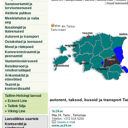
|
muud teenuse
Sanatooriumid ja
terviseteenused
Aktiivne puhkus
Meelelahutus ja vaba
aeg
ilm Tartus
Ilusalongid ja
Tartu kaart
iluteenused
Autorent ja transport
Ostukohad ja teenused
Mood ja riidepoed
Konverentsiruumid ja
peoruumid
Vaatamisväärsused
Reisibürood ja
reisikorraldajad
Ärikontaktid ja
ettevõtted
Teatrid ja
kontserdisaalid
Tallinn-Helsingi laevad
autorent, taksod, bussid ja transport Ta
» Eckerö Line
» Tallink Silja
» Viking Line
Ac24.ee
Riia 24
,
Tartu
, Tartumaa
Laevaliiklus saartele
Telefon: +372 518 5250
Saada e-mail
Kontserdid ja
www.ac24.ee