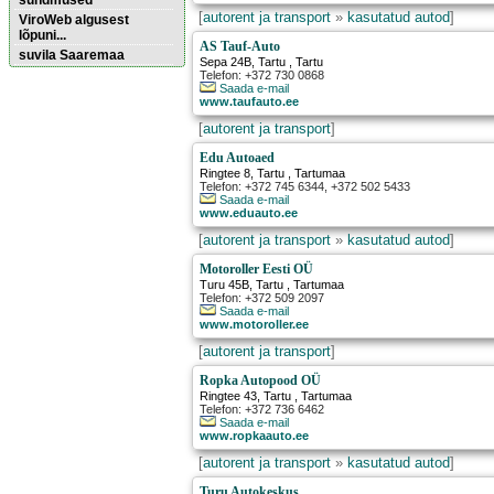
sündmused
[
autorent ja transport
»
kasutatud autod
]
ViroWeb algusest
lõpuni...
AS Tauf-Auto
suvila Saaremaa
Sepa 24B
,
Tartu
, Tartu
Telefon: +372 730 0868
Saada e-mail
www.taufauto.ee
Pärnu majoitus
huoneisto.eu
[
autorent ja transport
]
Edu Autoaed
Ringtee 8
,
Tartu
, Tartumaa
Telefon: +372 745 6344, +372 502 5433
Saada e-mail
www.eduauto.ee
[
autorent ja transport
»
kasutatud autod
]
Motoroller Eesti OÜ
Turu 45B
,
Tartu
, Tartumaa
Telefon: +372 509 2097
Saada e-mail
www.motoroller.ee
[
autorent ja transport
]
Ropka Autopood OÜ
Ringtee 43
,
Tartu
, Tartumaa
Telefon: +372 736 6462
Saada e-mail
www.ropkaauto.ee
[
autorent ja transport
»
kasutatud autod
]
Turu Autokeskus