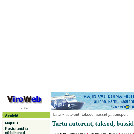
Jaga
Tartu
» autorent, taksod, bussid ja transport
Avaleht
Tartu autorent, taksod, bussid
Majutus
Restoranid ja
söögikohad
autorent
|
autopesulad
|
taksod
|
bussifirmad
|
hooldus