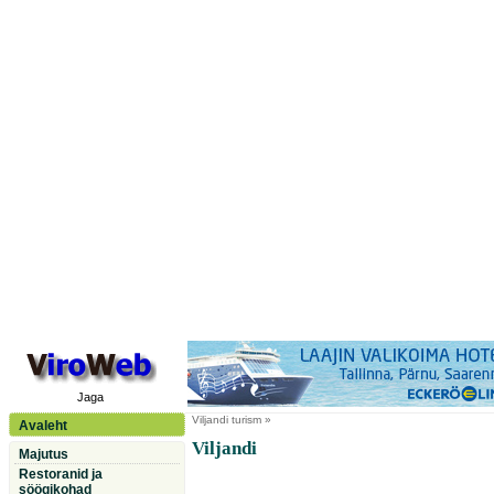
Jaga
Viljandi
turism »
Avaleht
Viljandi
Majutus
Restoranid ja
söögikohad