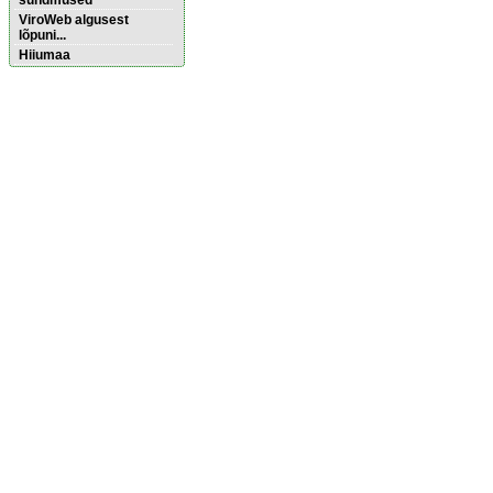
sündmused
ViroWeb algusest
lõpuni...
Hiiumaa
Pärnu majoitus
huoneisto.eu