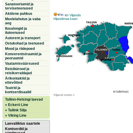
Sanatooriumid ja
terviseteenused
Aktiivne puhkus
ilm Viljandis
Meelelahutus ja vaba
Viljandimaa kaart
aeg
Ilusalongid ja
iluteenused
Autorent ja transport
Ostukohad ja teenused
Mood ja riidepoed
Konverentsiruumid ja
peoruumid
Vaatamisväärsused
Reisibürood ja
reisikorraldajad
Ärikontaktid ja
ettevõtted
Teatrid ja
ei tulemusi.
kontserdisaalid
Viljandi
turism »
Tallinn-Helsingi laevad
» Eckerö Line
» Tallink Silja
» Viking Line
Laevaliiklus saartele
Kontserdid ja