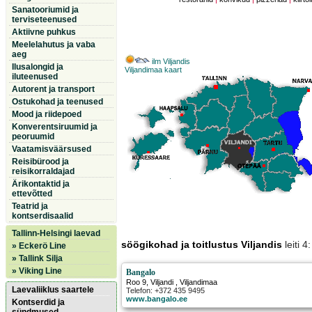
Sanatooriumid ja
terviseteenused
Aktiivne puhkus
Meelelahutus ja vaba
aeg
ilm Viljandis
Ilusalongid ja
Viljandimaa kaart
iluteenused
Autorent ja transport
Ostukohad ja teenused
Mood ja riidepoed
Konverentsiruumid ja
peoruumid
Vaatamisväärsused
Reisibürood ja
reisikorraldajad
Ärikontaktid ja
ettevõtted
Teatrid ja
kontserdisaalid
Tallinn-Helsingi laevad
söögikohad ja toitlustus Viljandis
leiti 
» Eckerö Line
» Tallink Silja
» Viking Line
Bangalo
Roo 9
,
Viljandi
, Viljandimaa
Laevaliiklus saartele
Telefon: +372 435 9495
www.bangalo.ee
Kontserdid ja