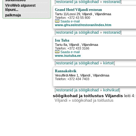
sündmused
[
restoranid ja söögikohad
»
restoranid
]
ViroWeb algusest
lõpuni...
Grand Hotel Viljandi restoran
Tartu 11/Lossi 29
,
Viljandi
, Viljandimaa
palkmaja
Telefon: +372 43 55 800
Saada e-mail
www.ghv.ee/est/restoran/index.htm
Pärnu majoitus
[
restoranid ja söögikohad
»
restoranid
]
huoneisto.eu
Isu Tuba
Tartu 8a
,
Viljandi
, Viljandimaa
Telefon: +372 433 3166
Saada e-mail
www.isutuba.ee
[
restoranid ja söögikohad
»
kiirtoit
]
Rannakohvik
Vesuflirdi Allee 1
,
Viljandi
, Viljandimaa
Telefon: +372 434 7403
[
restoranid ja söögikohad
»
kohvikud
]
söögikohad ja toitlustus Viljandis
leiti 
Viljandi
» söögikohad ja toitlustus