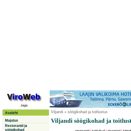
Jaga
Viljandi
» söögikohad ja toitlustus
Avaleht
Viljandi söögikohad ja toitlus
Majutus
Restoranid ja
söögikohad
restoranid
|
kohvikud
|
pizzeriad
|
kiirtoi