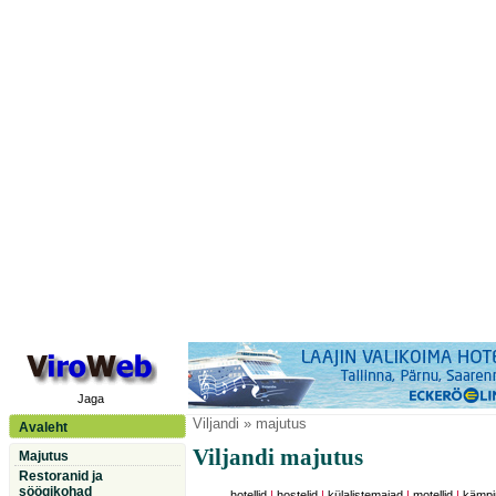
Jaga
Viljandi
» majutus
Avaleht
Viljandi majutus
Majutus
Restoranid ja
söögikohad
hotellid
|
hostelid
|
külalistemajad
|
motellid
|
kämpi