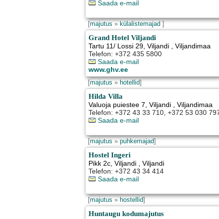
Saada e-mail
[
majutus
»
külalistemajad
]
Grand Hotel Viljandi
Tartu 11/ Lossi 29
,
Viljandi
, Viljandimaa
Telefon: +372 435 5800
Saada e-mail
www.ghv.ee
[
majutus
»
hotellid
]
Hilda Villa
Valuoja puiestee 7
,
Viljandi
, Viljandimaa
Telefon: +372 43 33 710, +372 53 030 79
Saada e-mail
[
majutus
»
puhkemajad
]
Hostel Ingeri
Pikk 2c
,
Viljandi
, Viljandi
Telefon: +372 43 34 414
Saada e-mail
[
majutus
»
hostellid
]
Huntaugu kodumajutus