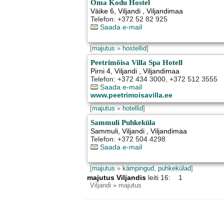
Oma Kodu Hostel
Väike 6
,
Viljandi
, Viljandimaa
Telefon: +372 52 82 925
Saada e-mail
[
majutus
»
hostellid
]
Peetrimõisa Villa Spa Hotell
Pirni 4
,
Viljandi
, Viljandimaa
Telefon: +372 434 3000, +372 512 3555
Saada e-mail
www.peetrimoisavilla.ee
[
majutus
»
hotellid
]
Sammuli Puhkeküla
Sammuli
,
Viljandi
, Viljandimaa
Telefon: +372 504 4298
Saada e-mail
[
majutus
»
kämpingud, puhkekülad
]
majutus Viljandis
leiti 16: 1
Viljandi
» majutus