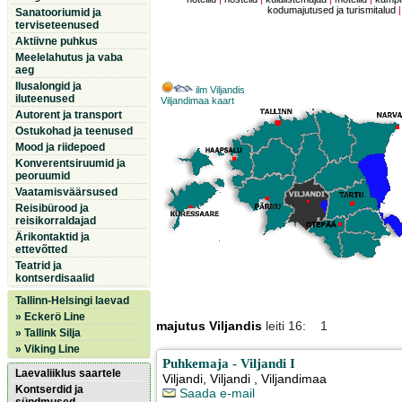
kodumajutused ja turismitalud
Sanatooriumid ja
terviseteenused
Aktiivne puhkus
Meelelahutus ja vaba
aeg
Ilusalongid ja
ilm Viljandis
iluteenused
Viljandimaa kaart
Autorent ja transport
Ostukohad ja teenused
Mood ja riidepoed
Konverentsiruumid ja
peoruumid
Vaatamisväärsused
Reisibürood ja
reisikorraldajad
Ärikontaktid ja
ettevõtted
Teatrid ja
kontserdisaalid
Tallinn-Helsingi laevad
» Eckerö Line
majutus Viljandis
leiti 16: 1
» Tallink Silja
» Viking Line
Puhkemaja - Viljandi I
Laevaliiklus saartele
Viljandi
,
Viljandi
, Viljandimaa
Kontserdid ja
Saada e-mail