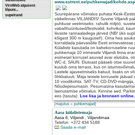
sündmused
www.estrent.ee/puhkemajad/kohde.as
ViroWeb algusest
lõpuni...
Suurepärane võimalus puhata Kesk-Eestis 
supelrand
väikelinnas VILJANDIS! Suvine Viljandi pa
puhkuse veetmiseks: rahulik miljöö, suvete
vabaõhuüritused/festivalid, kohvikud, kaun
Pärnu majoitus
liivaste rannaaladega järved (NB! üks su
huoneisto.eu
kõigest 300 m kaugusel!). Oma hea asukoh
korraldada päevasõite Eesti erinevatesse
Külaliste kasutada on kahekorruseline r
puhkemaja 10 inimesele Viljandi linna er
esimesel korrusel asuvad avar elutuba, sö
WC-d, SAUN. Elutoast pääseb otse suurel
kuulub oma terrass, kus on istumisvõimalu
Lastele ajaveetmiseks batuut, lisaks on võ
õhkbatuuti. Maja teisele korrusele jääva
10 voodikohta. SAT-TV, CD-DVD-mängija, W
Nõudepesumasin. Pesumasina kasutamise 
laenutamise võimalus. Kinnine aed. Parkim
ees (tasuta).
Loe lisa ja broneeri online.
[
majutus
»
puhkemajad
]
Aasa külalistemaja
Aasa 6
,
Viljandi
, Viljandimaa
Telefon: +372 434 5188
Saada e-mail