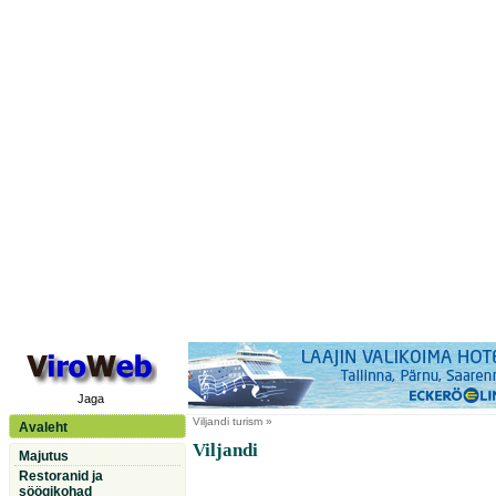
Jaga
Viljandi
turism »
Avaleht
Viljandi
Majutus
Restoranid ja
söögikohad