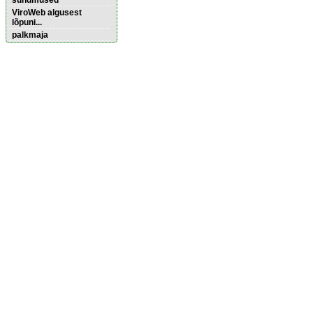
sündmused
ViroWeb algusest
lõpuni...
palkmaja
Pärnu majoitus
huoneisto.eu