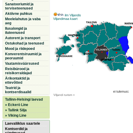
Sanatooriumid ja
terviseteenused
Aktiivne puhkus
ilm Viljandis
Meelelahutus ja vaba
Viljandimaa kaart
aeg
Ilusalongid ja
iluteenused
Autorent ja transport
Ostukohad ja teenused
Mood ja riidepoed
Konverentsiruumid ja
peoruumid
Vaatamisväärsused
Reisibürood ja
reisikorraldajad
Ärikontaktid ja
ettevõtted
Teatrid ja
ei tulemusi.
kontserdisaalid
Viljandi
turism »
Tallinn-Helsingi laevad
» Eckerö Line
» Tallink Silja
» Viking Line
Laevaliiklus saartele
Kontserdid ja