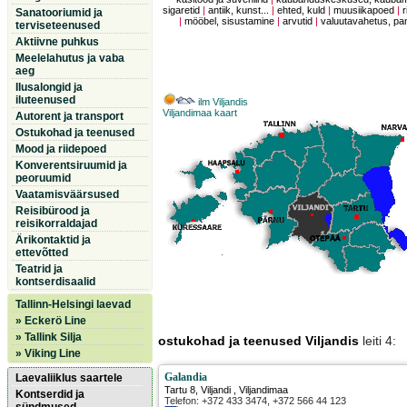
sigaretid
|
antiik, kunst...
|
ehted, kuld
|
muusiikapoed
|
r
Sanatooriumid ja
|
mööbel, sisustamine
|
arvutid
|
valuutavahetus, p
terviseteenused
Aktiivne puhkus
Meelelahutus ja vaba
aeg
Ilusalongid ja
iluteenused
ilm Viljandis
Viljandimaa kaart
Autorent ja transport
Ostukohad ja teenused
Mood ja riidepoed
Konverentsiruumid ja
peoruumid
Vaatamisväärsused
Reisibürood ja
reisikorraldajad
Ärikontaktid ja
ettevõtted
Teatrid ja
kontserdisaalid
Tallinn-Helsingi laevad
» Eckerö Line
» Tallink Silja
ostukohad ja teenused Viljandis
leiti 4:
» Viking Line
Galandia
Laevaliiklus saartele
Tartu 8
,
Viljandi
, Viljandimaa
Kontserdid ja
Telefon: +372 433 3474, +372 566 44 123