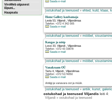
sündmused
Saada e-mail
ViroWeb algusest
lõpuni...
[
ostukohad ja teenused
»
ehted, kuld, klaas, k
Haapsalu
Home Gallery kaubamaja
Leola 53
,
Viljandi
, Viljandimaa
Telefon: +372 4 342 005
Pärnu majoitus
Saada e-mail
huoneisto.eu
[
ostukohad ja teenused
»
mööbel, sisustamine,
Kangas ja nööp
Lossi 33
,
Viljandi
, Viljandimaa
Telefon: +372 43 33878
Saada e-mail
[
ostukohad ja teenused
»
mööbel, sisustamine,
Vanakraam OÜ
Tartu 4
,
Viljandi
, Viljandimaa
Telefon: +372 5174050
Saada e-mail
Antiigi ja vanavara ost ja müük.
[
ostukohad ja teenused
»
antiik, kunst, galerii
ostukohad ja teenused Viljandis
leiti 4:
Viljandi
» ostukohad ja teenused