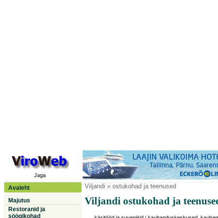
Jaga
Viljandi
» ostukohad ja teenused
Avaleht
Viljandi ostukohad ja teenuse
Majutus
Restoranid ja
söögikohad
käsitööd ja suveniirid
|
kaubanduskeskused, kauba