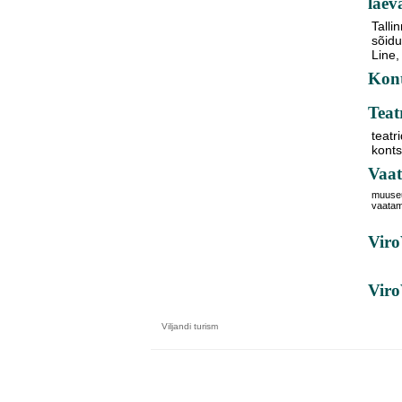
laev
Tallin
sõidu
Line,
Kont
Teat
teatr
kont
Vaat
muuse
vaata
Viro
Vir
Viljandi
turism