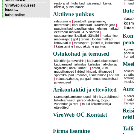
sündmused
restoranid
|
kohvikud
|
pizzeriad
|
kiirtoit
|
|
muud 
ViroWeb algusest
kõrtsid, pubid, baarid
lõpuni...
Ilut
Aktiivne puhkus
kahetoaline
ilusa
ratsutamine
|
paintball
|
purjetamine,
kosme
merereisid
|
kanuumatkad
|
kaatrisõit, jetid
|
ilute
Pärnu majoitus
paadimatkad, paadilaenutus
|
elamusmatkad,
ekstreem-matkad
|
ATV-safarid
|
huoneisto.eu
Konv
suusatamine, liuväljad, jäähallid
|
matkamine,
matkarajad
|
golf
|
tennis
|
loodusmatkad,
peot
linnuvaatlus
|
motosport
|
jahindus, lasketiirud
|
kalastamine
|
muu aktiivne puhkus
konver
Ostukohad ja teenused
peoruu
korral
käsitööd ja suveniirid
|
kaubanduskeskused,
Meel
kaubamajad
|
jahindus, kalastus
|
alkohol ja
sigaretid
|
antiik, kunst...
|
ehted, kuld
|
ööklubi
muusiikapoed
|
riided, kingad, rõivapoed
|
striptii
spordikaupad
|
mööbel, sisustamine
|
arvutid
bowling
|
valuutavahetus, pangad
|
muud ostukohad
meelel
ja teenused
Auto
Ärikontaktid ja ettevõtted
autore
raamatupidamisteenused
|
kinnisvarabürood
|
|
hoold
tõlketeenused
|
personaliotsing, tööjõu
transp
vahendus ja rent,
|
muud ärikontaktid ja
ettevõtted
Reis
ViroWeb OÜ Kontakt
reis
Tall
Firma lisamine