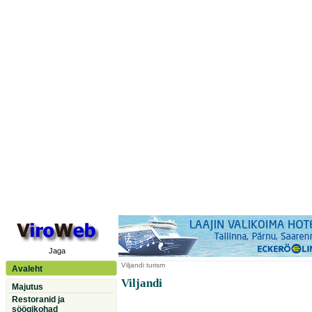
Jaga
Viljandi
turism
Avaleht
Viljandi
Majutus
Restoranid ja
söögikohad