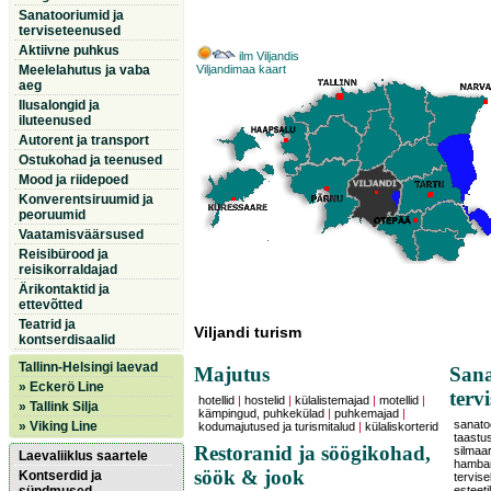
Sanatooriumid ja
terviseteenused
Aktiivne puhkus
ilm Viljandis
Meelelahutus ja vaba
Viljandimaa kaart
aeg
Ilusalongid ja
iluteenused
Autorent ja transport
Ostukohad ja teenused
Mood ja riidepoed
Konverentsiruumid ja
peoruumid
Vaatamisväärsused
Reisibürood ja
reisikorraldajad
Ärikontaktid ja
ettevõtted
Teatrid ja
Viljandi turism
kontserdisaalid
Tallinn-Helsingi laevad
Majutus
Sana
» Eckerö Line
terv
hotellid
|
hostelid
|
külalistemajad
|
motellid
|
» Tallink Silja
kämpingud, puhkekülad
|
puhkemajad
|
sanatoo
» Viking Line
kodumajutused ja turismitalud
|
külaliskorterid
taastu
Restoranid ja söögikohad,
silmaars
Laevaliiklus saartele
hambar
söök & jook
Kontserdid ja
tervise
esteeti