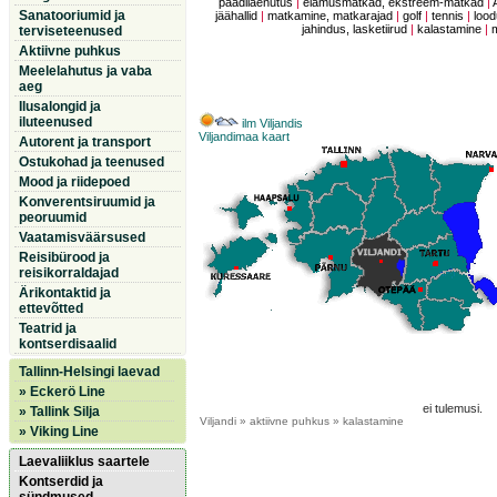
paadilaenutus
|
elamusmatkad, ekstreem-matkad
|
Sanatooriumid ja
jäähallid
|
matkamine, matkarajad
|
golf
|
tennis
|
lood
jahindus, lasketiirud
|
kalastamine
|
terviseteenused
Aktiivne puhkus
Meelelahutus ja vaba
aeg
Ilusalongid ja
iluteenused
ilm Viljandis
Viljandimaa kaart
Autorent ja transport
Ostukohad ja teenused
Mood ja riidepoed
Konverentsiruumid ja
peoruumid
Vaatamisväärsused
Reisibürood ja
reisikorraldajad
Ärikontaktid ja
ettevõtted
Teatrid ja
kontserdisaalid
Tallinn-Helsingi laevad
» Eckerö Line
ei tulemusi.
» Tallink Silja
Viljandi
» aktiivne puhkus » kalastamine
» Viking Line
Laevaliiklus saartele
Kontserdid ja