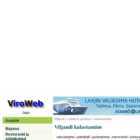
Jaga
Viljandi
» aktiivne puhkus » kalastamine
Avaleht
Viljandi kalastamine
Majutus
Restoranid ja
ratsutamine
|
paintball
|
purjetamine, merereisid
|
kanuu
söögikohad