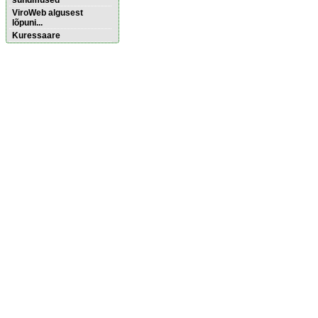
sündmused
ViroWeb algusest
lõpuni...
Kuressaare
Pärnu majoitus
huoneisto.eu