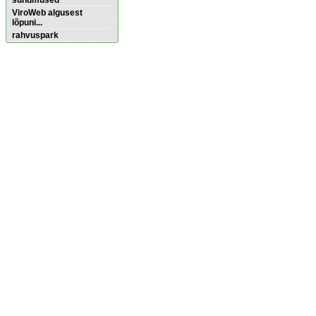
sündmused
ViroWeb algusest
lõpuni...
rahvuspark
Pärnu majoitus
huoneisto.eu