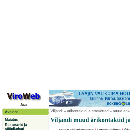
Jaga
Viljandi
» ärikontaktid ja ettevõtted » muud ärik
Avaleht
Viljandi muud ärikontaktid ja
Majutus
Restoranid ja
söögikohad
raamatupidamisteenused
|
kinnisvarabürood
|
tõl