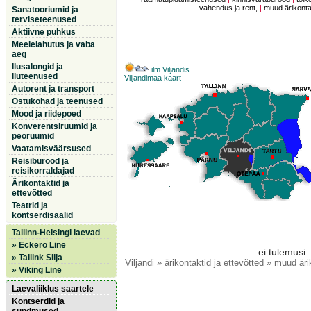
vahendus ja rent,
|
muud ärikontak
Sanatooriumid ja
terviseteenused
Aktiivne puhkus
Meelelahutus ja vaba
aeg
Ilusalongid ja
ilm Viljandis
iluteenused
Viljandimaa kaart
Autorent ja transport
Ostukohad ja teenused
Mood ja riidepoed
Konverentsiruumid ja
peoruumid
Vaatamisväärsused
Reisibürood ja
reisikorraldajad
Ärikontaktid ja
ettevõtted
Teatrid ja
kontserdisaalid
Tallinn-Helsingi laevad
» Eckerö Line
ei tulemusi.
» Tallink Silja
Viljandi
» ärikontaktid ja ettevõtted » muud äri
» Viking Line
Laevaliiklus saartele
Kontserdid ja