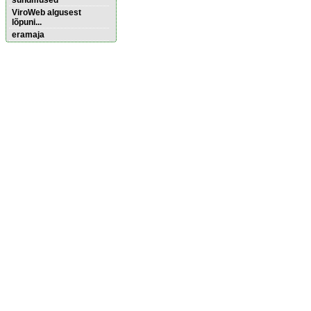
sündmused
ViroWeb algusest
lõpuni...
eramaja
Pärnu majoitus
huoneisto.eu