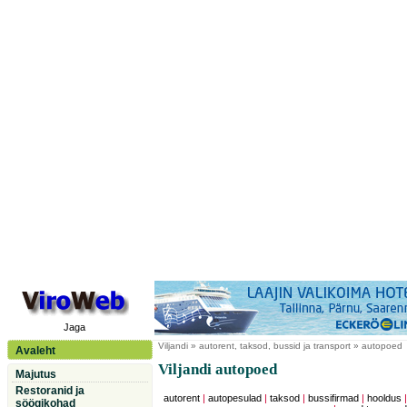
Jaga
Viljandi
» autorent, taksod, bussid ja transport » autopoed
Avaleht
Viljandi autopoed
Majutus
Restoranid ja
autorent
|
autopesulad
|
taksod
|
bussifirmad
|
hooldus
söögikohad