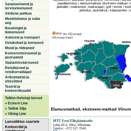
paadilaenutus
|
elamusmatkad, ekstreem-matkad
|
Sanatooriumid ja
jäähallid
|
matkamine, matkarajad
|
golf
|
tennis
|
lood
terviseteenused
jahindus, lasketiirud
|
kalastamine
|
Aktiivne puhkus
Meelelahutus ja vaba
aeg
Ilusalongid ja
iluteenused
ilm Võrumaal
Autorent ja transport
Võrumaa kaart
Ostukohad ja teenused
Mood ja riidepoed
Konverentsiruumid ja
peoruumid
Vaatamisväärsused
Reisibürood ja
reisikorraldajad
Ärikontaktid ja
ettevõtted
Teatrid ja
kontserdisaalid
Tallinn-Helsingi laevad
» Eckerö Line
» Tallink Silja
Elamusmatkad, ekstreem-matkad Võrum
» Viking Line
MTÜ Eesti Ellujäämisselts
Laevaliiklus saartele
Luha 20-2
,
Võru
, Võrumaa
Kontserdid ja
Telefon: +372 527 7846