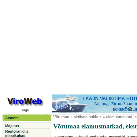
Jaga
Võrumaa
» aktiivne puhkus » elamusmatkad, 
Avaleht
Võrumaa elamusmatkad, eks
Majutus
Restoranid ja
söögikohad
ratsutamine
|
paintball
|
purjetamine, merereisid
|
kanuu