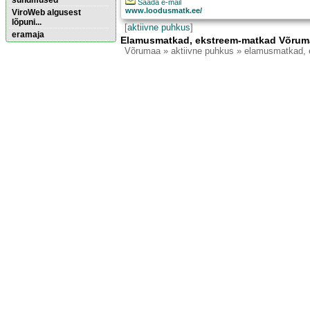
sündmused
Saada e-mail
www.loodusmatk.ee/
ViroWeb algusest
lõpuni...
[
aktiivne puhkus
]
eramaja
Elamusmatkad, ekstreem-matkad Võrum
Võrumaa
» aktiivne puhkus » elamusmatkad,
Pärnu majoitus
huoneisto.eu