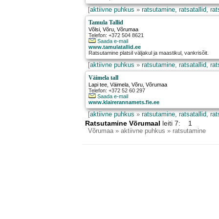
[
aktiivne puhkus
»
ratsutamine, ratsatallid, ra
Tamula Tallid
Võlsi
,
Võru
, Võrumaa
Telefon: +372 504 8621
Saada e-mail
www.tamulatallid.ee
Ratsutamine platsil väljakul ja maastikul, vankrisõit.
[
aktiivne puhkus
»
ratsutamine, ratsatallid, ra
Väimela tall
Lapi tee, Väimela
,
Võru
, Võrumaa
Telefon: +372 52 60 297
Saada e-mail
www.klairerannamets.fie.ee
[
aktiivne puhkus
»
ratsutamine, ratsatallid, ra
Ratsutamine Võrumaal
leiti 7: 1
Võrumaa
» aktiivne puhkus » ratsutamine