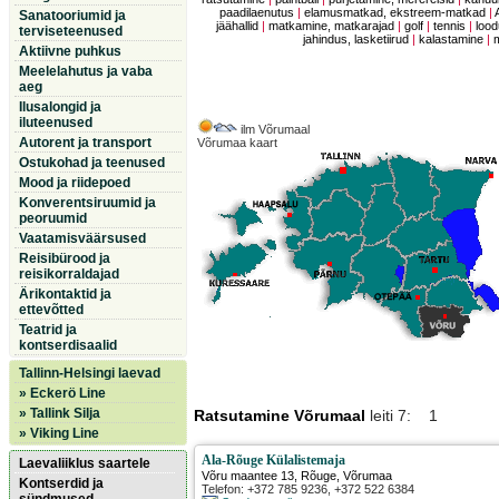
paadilaenutus
|
elamusmatkad, ekstreem-matkad
|
Sanatooriumid ja
jäähallid
|
matkamine, matkarajad
|
golf
|
tennis
|
lood
terviseteenused
jahindus, lasketiirud
|
kalastamine
|
Aktiivne puhkus
Meelelahutus ja vaba
aeg
Ilusalongid ja
iluteenused
ilm Võrumaal
Autorent ja transport
Võrumaa kaart
Ostukohad ja teenused
Mood ja riidepoed
Konverentsiruumid ja
peoruumid
Vaatamisväärsused
Reisibürood ja
reisikorraldajad
Ärikontaktid ja
ettevõtted
Teatrid ja
kontserdisaalid
Tallinn-Helsingi laevad
» Eckerö Line
» Tallink Silja
Ratsutamine Võrumaal
leiti 7: 1
» Viking Line
Ala-Rõuge Külalistemaja
Laevaliiklus saartele
Võru maantee 13
,
Rõuge
, Võrumaa
Kontserdid ja
Telefon: +372 785 9236, +372 522 6384