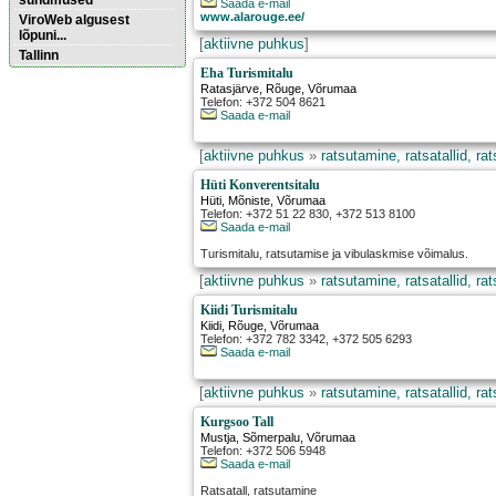
sündmused
Saada e-mail
www.alarouge.ee/
ViroWeb algusest
lõpuni...
[
aktiivne puhkus
]
Tallinn
Eha Turismitalu
Ratasjärve
,
Rõuge
, Võrumaa
Telefon: +372 504 8621
Pärnu majoitus
Saada e-mail
huoneisto.eu
[
aktiivne puhkus
»
ratsutamine, ratsatallid, ra
Hüti Konverentsitalu
Hüti
,
Mõniste
, Võrumaa
Telefon: +372 51 22 830, +372 513 8100
Saada e-mail
Turismitalu, ratsutamise ja vibulaskmise võimalus.
[
aktiivne puhkus
»
ratsutamine, ratsatallid, ra
Kiidi Turismitalu
Kiidi
,
Rõuge
, Võrumaa
Telefon: +372 782 3342, +372 505 6293
Saada e-mail
[
aktiivne puhkus
»
ratsutamine, ratsatallid, ra
Kurgsoo Tall
Mustja
,
Sõmerpalu
, Võrumaa
Telefon: +372 506 5948
Saada e-mail
Ratsatall, ratsutamine