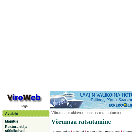
Jaga
Võrumaa
» aktiivne puhkus » ratsutamine
Avaleht
Võrumaa ratsutamine
Majutus
Restoranid ja
söögikohad
ratsutamine
|
paintball
|
purjetamine, merereisid
|
kanuu