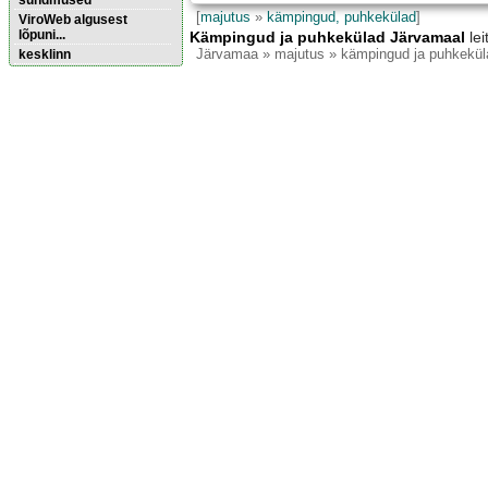
sündmused
[
majutus
»
kämpingud, puhkekülad
]
ViroWeb algusest
lõpuni...
Kämpingud ja puhkekülad Järvamaal
lei
Järvamaa
» majutus » kämpingud ja puhkekül
kesklinn
Pärnu majoitus
huoneisto.eu