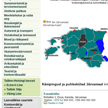
kodumajutused ja turismitalud
Sanatooriumid ja
terviseteenused
Aktiivne puhkus
Meelelahutus ja vaba
aeg
ilm Järvamaal
Ilusalongid ja
Järvamaa kaart
iluteenused
Autorent ja transport
Ostukohad ja teenused
Mood ja riidepoed
Konverentsiruumid ja
peoruumid
Vaatamisväärsused
Reisibürood ja
reisikorraldajad
Ärikontaktid ja
ettevõtted
Teatrid ja
kontserdisaalid
Tallinn-Helsingi laevad
Kämpingud ja puhkekülad Järvamaal
lei
» Eckerö Line
» Tallink Silja
» Viking Line
Esnankeidas
Roheline 1, Esna
,
Kareda
, Järvamaa
Laevaliiklus saartele
Telefon: +372 51 944 543, +358 400 492 566
Saada e-mail
Kontserdid ja