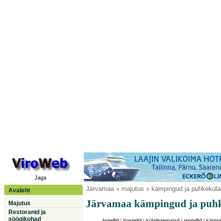
Jaga
Järvamaa
» majutus » kämpingud ja puhkeküla
Avaleht
Järvamaa kämpingud ja puh
Majutus
Restoranid ja
söögikohad
hotellid
|
hostelid
|
külalistemajad
|
motellid
|
kämpi