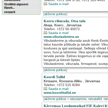
Telefon: +372 384 9750, +372 505 4495
sündmused
Saada e-mail
ViroWeb algusest
lõpuni...
veepark
[
aktiivne puhkus
]
Koeru viburada, Otsa talu
Pärnu majoitus
Abaja
,
Koeru
, Järvamaa
huoneisto.eu
Telefon: +372 50 40072
Saada e-mail
www.vibulaskmine.ee
Vibulaskmine ja viburada asub Kesk-Eesti
talus kaunite põldude ja talude vahel. Vi
looduses ja igal aastaajal. Sellega võivad 
soov, huvi ja tahtmine. Hea sportlik tegevu
tervele perele. Eelnev kogemus ei ole vaj
kergesti ja kiiresti õpitav.
Vibulaskmine, viburada, firmapeod, suvep
[
aktiivne puhkus
]
Koordi Tallid
Kirisaare
,
Roosana-Alliku
, Järvamaa
Telefon: +372 515 8284
Saada e-mail
www.koorditallid.ee
[
aktiivne puhkus
»
ratsutamine, ratsatallid, ra
Kõrvemaa Loodusmatkad FIE Kalevi Kv