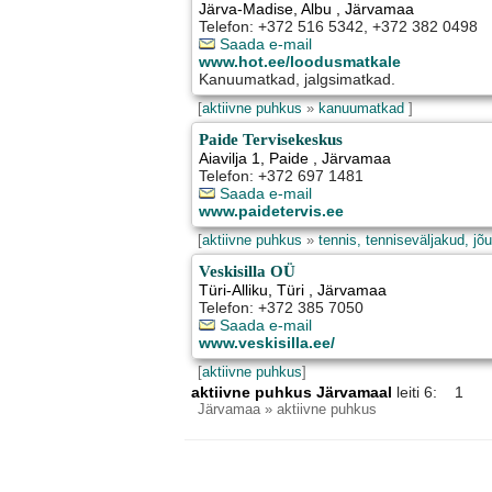
Järva-Madise
,
Albu
, Järvamaa
Telefon: +372 516 5342, +372 382 0498
Saada e-mail
www.hot.ee/loodusmatkale
Kanuumatkad, jalgsimatkad.
[
aktiivne puhkus
»
kanuumatkad
]
Paide Tervisekeskus
Aiavilja 1
,
Paide
, Järvamaa
Telefon: +372 697 1481
Saada e-mail
www.paidetervis.ee
[
aktiivne puhkus
»
tennis, tenniseväljakud, jõ
Veskisilla OÜ
Türi-Alliku
,
Türi
, Järvamaa
Telefon: +372 385 7050
Saada e-mail
www.veskisilla.ee/
[
aktiivne puhkus
]
aktiivne puhkus Järvamaal
leiti 6: 1
Järvamaa
» aktiivne puhkus