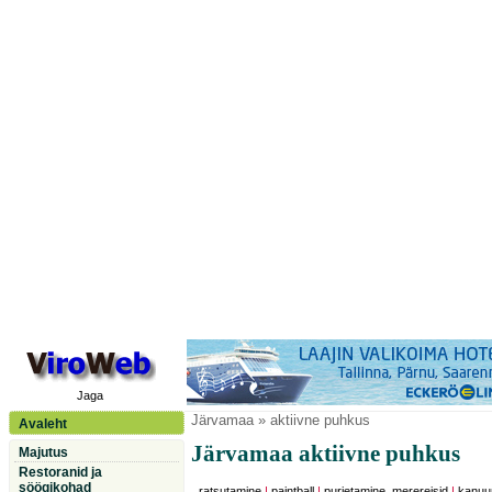
Jaga
Järvamaa
» aktiivne puhkus
Avaleht
Järvamaa aktiivne puhkus
Majutus
Restoranid ja
söögikohad
ratsutamine
|
paintball
|
purjetamine, merereisid
|
kanuu