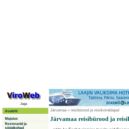
Jaga
Järvamaa
» reisibürood ja reisikorraldajad
Avaleht
Järvamaa reisibürood ja reis
Majutus
Restoranid ja
söögikohad