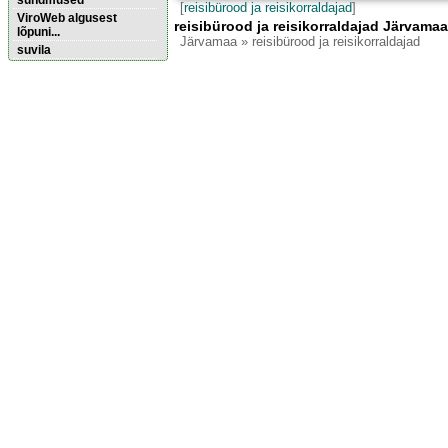
sündmused
[
reisibürood ja reisikorraldajad
]
ViroWeb algusest
reisibürood ja reisikorraldajad Järvamaa
lõpuni...
Järvamaa
» reisibürood ja reisikorraldajad
suvila
Pärnu majoitus
huoneisto.eu