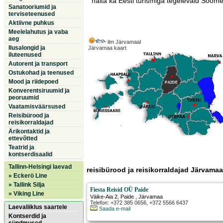
näita ka Eesti turismiga tegelevaid Soome 
Sanatooriumid ja
terviseteenused
Aktiivne puhkus
Meelelahutus ja vaba
aeg
ilm Järvamaal
Ilusalongid ja
Järvamaa kaart
iluteenused
Autorent ja transport
Ostukohad ja teenused
Mood ja riidepoed
Konverentsiruumid ja
peoruumid
Vaatamisväärsused
Reisibürood ja
reisikorraldajad
Ärikontaktid ja
ettevõtted
Teatrid ja
kontserdisaalid
Tallinn-Helsingi laevad
reisibürood ja reisikorraldajad Järvamaa
» Eckerö Line
» Tallink Silja
Fiesta Reisid OÜ Paide
» Viking Line
Väike-Aia 2
,
Paide
, Järvamaa
Telefon: +372 385 0656, +372 5566 6437
Laevaliiklus saartele
Saada e-mail
Kontserdid ja