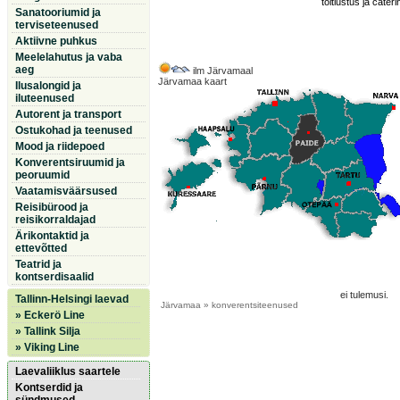
toitlustus ja cateri
Sanatooriumid ja
terviseteenused
Aktiivne puhkus
Meelelahutus ja vaba
aeg
ilm Järvamaal
Järvamaa kaart
Ilusalongid ja
iluteenused
Autorent ja transport
Ostukohad ja teenused
Mood ja riidepoed
Konverentsiruumid ja
peoruumid
Vaatamisväärsused
Reisibürood ja
reisikorraldajad
Ärikontaktid ja
ettevõtted
Teatrid ja
kontserdisaalid
ei tulemusi.
Tallinn-Helsingi laevad
Järvamaa
» konverentsiteenused
» Eckerö Line
» Tallink Silja
» Viking Line
Laevaliiklus saartele
Kontserdid ja