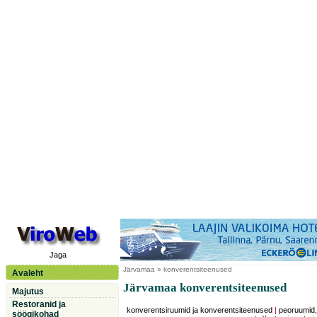
Jaga
Järvamaa
» konverentsiteenused
Avaleht
Järvamaa konverentsiteenused
Majutus
Restoranid ja
konverentsiruumid ja konverentsiteenused
|
peoruumid,
söögikohad