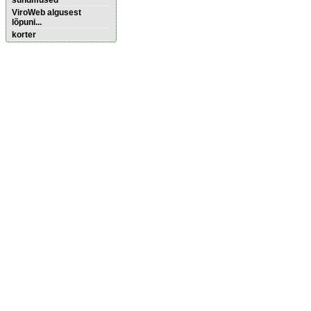
sündmused
ViroWeb algusest
lõpuni...
korter
Pärnu majoitus
huoneisto.eu