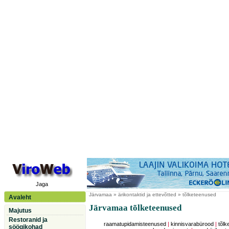
Jaga
Järvamaa
» ärikontaktid ja ettevõtted » tõlketeenused
Avaleht
Järvamaa tõlketeenused
Majutus
Restoranid ja
raamatupidamisteenused
|
kinnisvarabürood
|
tõl
söögikohad