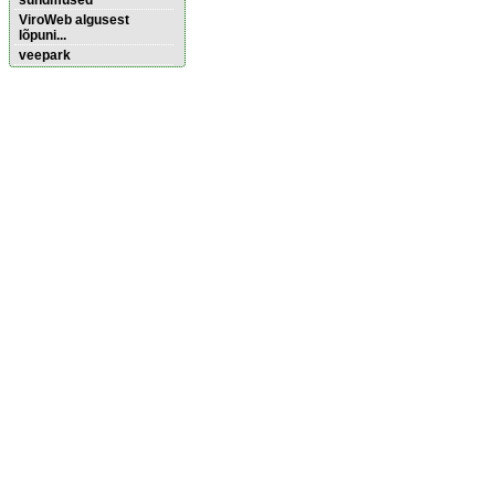
sündmused
ViroWeb algusest
lõpuni...
veepark
Pärnu majoitus
huoneisto.eu