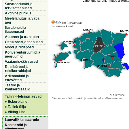
vahendus ja rent,
|
muud ärikontak
Sanatooriumid ja
terviseteenused
Aktiivne puhkus
Meelelahutus ja vaba
aeg
ilm Järvamaal
Järvamaa kaart
Ilusalongid ja
iluteenused
Autorent ja transport
Ostukohad ja teenused
Mood ja riidepoed
Konverentsiruumid ja
peoruumid
Vaatamisväärsused
Reisibürood ja
reisikorraldajad
Ärikontaktid ja
ettevõtted
Teatrid ja
kontserdisaalid
ei tulemusi.
Tallinn-Helsingi laevad
Järvamaa
» ärikontaktid ja ettevõtted » tõlketeenused
» Eckerö Line
» Tallink Silja
» Viking Line
Laevaliiklus saartele
Kontserdid ja